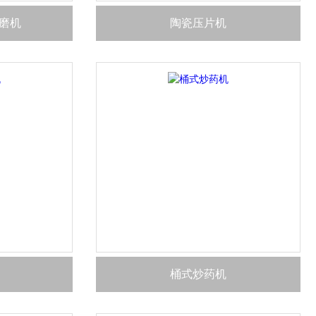
磨机
陶瓷压片机
桶式炒药机