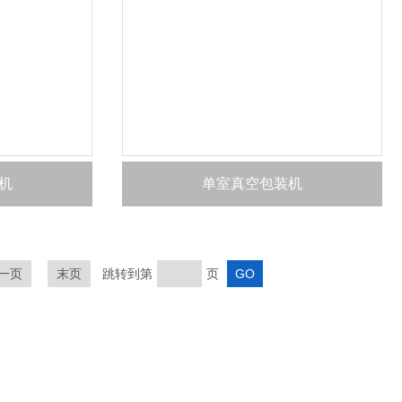
机
单室真空包装机
一页
末页
跳转到第
页