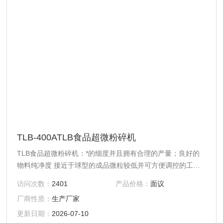
TLB-400ATLB食品超微粉碎机
TLB食品超微粉碎机：*的细度并且拥有合理的产量；良好的
物料纯净度 接近于球型的成品微粒较低并可方便调控的工作
温度极低的使用成本极广泛的应用范围，包括*硬度或韧性材
访问次数：
2401
产品价格：
面议
料、良好的稳定性、简易的调控方式灵活的出料形式
厂商性质：
生产厂家
更新日期：
2026-07-10