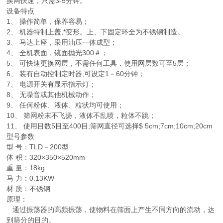
换网快速，只需3-5分钟。
设备特点
1、 操作简单，保养容易；
2、 机器特制上盖,*变形。上、下固定环全为不锈钢制造。
3、 马达上座，采用油压一体成型；
4、 全机表面，镜面抛光300＃；
5、 可快速更换网层，不需任何工具，使用网层数可至5层；
6、 装有自动控制定时器,可设定1－60分钟；
7、 电源开关有显示指示灯；
8、 无噪音或其他机械动作；
9、 任何粉体、液体、粒状均可使用；
10、 筛网粉末不飞扬，液体不乱喷，粒体不跳；
11、 使用目数5目至400目;筛网直径可选择$ 5cm;7cm;10cm;20cm
型号参数
型 号：TLD－200型
体 积：320×350×520mm
重 量：18kg
马 力：0.13KW
材 质：不锈钢
原理：
通过振荡器的高频振荡，使物料在筛面上产生不同方向的流动，达
到筛分的目的。