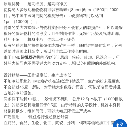
原理优势——超高细度、超高纯净度
使得绝大多数动植物物料可以被粉碎到8μm到6μm（1500目-2000
目，见中国中医研究院的检测报告），硬质物料可以达到
1μm（13000目）；
特殊的受力方式保证与物料接触部分不会有大的磨损产生，所以能够
很好的保证物料的洁净度，且全封闭作业，无粉尘污染及气味泄漏。
精巧干练——机身小巧、连续工作不疲劳
所有的粉碎机的操作都像传统粉碎机一样，随时进料随时出料，还可
以随时调整出料细度，所以可连续工作较长时间。
由于HMB
超微粉碎机
的巧妙设计思想，粉碎、冷却、风选合一，巧
妙的力传导也不需要过大的动力支持，所以没有臃肿的外部机构。
设计精髓——工作温度低、生产成本低
不加冷却系统的HMB粉碎机在连续运转情况下，生产的粉末温度也
不会超过45度，所以，对于绝大多数客户而言，*可以节省昂贵并且
占地的冷却设施。
同条件下能耗zui低，一般情况下得到一公斤12.5μm以下（1000目以
上）的超微粉耗电量低于0.5度；由于特殊的力学设计，机器本身耗
材损耗极少，维护简便，可以大幅度降低生产成本；
广泛应用——*胜任各行业超微粉所需
在药品、食品、生物、化工、陶瓷、涂料、饲料等领域加工中都可以