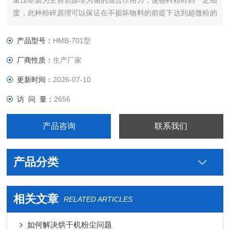
重压研磨为主剪切原理为辅的混合作用力，使物料粉碎到一定细
度，此种粉碎原理可以保证在不损坏物料的前提下达到超微粉的
标准甚至细度更高，而且在不加冷却设施的前提下料仓内的工作
温度相对较低，绝不超出
产品型号：
HMB-701型
45&amp;amp;amp;amp;amp;amp;amp;amp;amp;amp;amp;amp;#1
厂商性质：
生产厂家
以保障物料不会因高温而变质
更新时间：
2026-07-10
访 问 量：
2656
产品咨询
联系我们
产品分类
相关文章
RELATED ARTICLES
如何解决烘干机粉尘问题