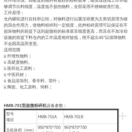
对纤维性强、高硬度的物料有较好的粉碎效果，能实现连续工作并能
够调节出料细度，温度低不损伤物料，全部采用不锈钢材质打造。
工作原理：
仓内碾轮进行自转和公转，对物料进行以重压研磨为主剪切原理为辅
的混合作用力，使物料粉碎到一定细度，此种粉碎原理可以保证在不
损坏物料的前提下达到超微粉的标准甚至细度更高，而且在不加冷却
设施的前提下料仓内的工作温度相对较低，绝不超出45°以保障物料
不会因高温而变质。
适用范围
ü 纤维性物料；
ü 高硬度物料。
ü 医药化工原料；
ü 中医药材；
ü 食品添加剂、香辛料、茶叶；
ü 陶瓷、化工原料、饲料；
HMB-701型超微粉碎机
设备参数：
+
型号
HMB-701A
HMB-701B
项目
950*870*700
950*870*700
主机体积（mm）