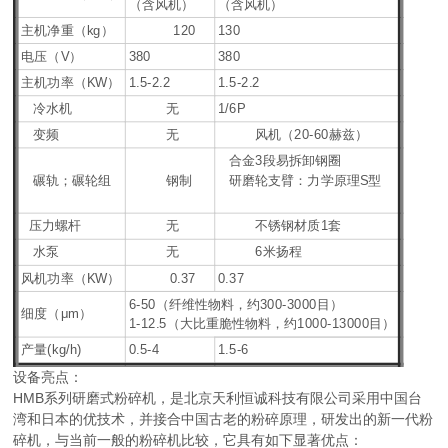
（含风机）
（含风机）
主机净重（kg）
120
130
电压（V）
380
380
主机功率（KW）
1.5-2.2
1.5-2.2
冷水机
无
1/6P
变频
无
风机（20-60赫兹）
合金3段易拆卸钢圈
碾轨；碾轮组
钢制
研磨轮支臂：力学原理S型
压力螺杆
无
不锈钢材质1套
水泵
无
6米扬程
风机功率（KW）
0.37
0.37
6-50（纤维性物料，约300-3000目）
细度（μm）
1-12.5（大比重脆性物料，约1000-13000目）
产量(kg/h)
0.5-4
1.5-6
设备亮点：
HMB系列研磨式粉碎机，是北京天利恒诚科技有限公司采用中国台
湾和日本的优技术，并接合中国古老的粉碎原理，研发出的新一代粉
碎机，与当前一般的粉碎机比较，它具有如下显著优点：