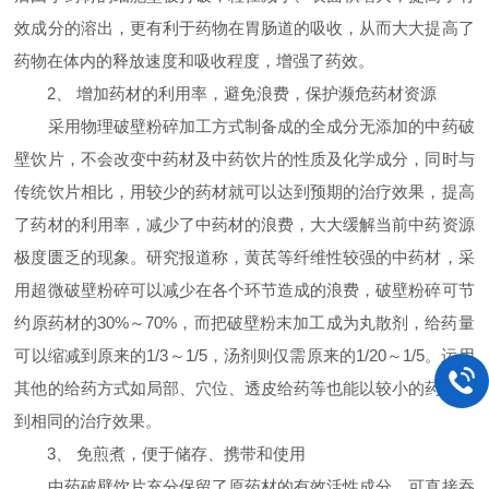
效成分的溶出，更有利于药物在胃肠道的吸收，从而大大提高了
药物在体内的释放速度和吸收程度，增强了药效。
2、 增加药材的利用率，避免浪费，保护濒危药材资源
采用物理破壁粉碎加工方式制备成的全成分无添加的中药破
壁饮片，不会改变中药材及中药饮片的性质及化学成分，同时与
传统饮片相比，用较少的药材就可以达到预期的治疗效果，提高
了药材的利用率，减少了中药材的浪费，大大缓解当前中药资源
极度匮乏的现象。研究报道称，黄芪等纤维性较强的中药材，采
用超微破壁粉碎可以减少在各个环节造成的浪费，破壁粉碎可节
约原药材的30%～70%，而把破壁粉末加工成为丸散剂，给药量
可以缩减到原来的1/3～1/5，汤剂则仅需原来的1/20～1/5。运用
其他的给药方式如局部、穴位、透皮给药等也能以较小的药量达
到相同的治疗效果。
3、 免煎煮，便于储存、携带和使用
中药破壁饮片充分保留了原药材的有效活性成分，可直接吞