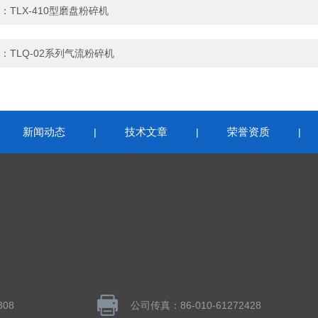
：
TLX-410型磨盘粉碎机
：
TLQ-02系列气流粉碎机
新闻动态
技术文章
荣誉资质
|
|
|
|
308
公司传真：86-010-61272428