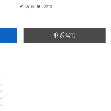
访 问 量：
2273
联系我们
D