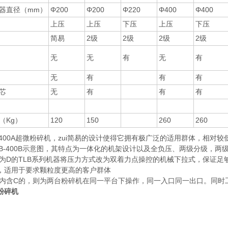
器直径（mm）
Φ200
Φ200
Φ220
Φ400
Φ400
上压
上压
下压
上压
下压
简易
2级
2级
2级
2级
无
无
有
无
有
无
有
有
有
芯
无
有
有
有
（Kg）
120
150
260
260
B-400A超微粉碎机，zui简易的设计使得它拥有极广泛的适用群体，相对
LB-400B示意图，其特点为一体化的机架设计以及全负压、两级分级，两
为D的TLB系列机器将压力方式改为双着力点操控的机械下拉式，保证足
，适用于要求颗粒度更高的客户群体
内含C的，则为两台粉碎机在同一平台下操作，同一入口同一出口。同时
粉碎机