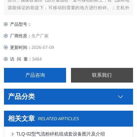
部分、捕集收集排气部分集成在一直可移动的柜上，在气源和电
源能保证的前提下，可移动到需要的地方进行粉碎。；主机外
壳、喂料、收料系统以及收料用管路均采用优质不锈钢制成，经
抛光处理，既美观有便于整理
产品型号：
厂商性质：
生产厂家
更新时间：
2026-07-09
访 问 量：
3464
产品咨询
联系我们
产品分类
相关文章
RELATED ARTICLES
TLQ-02型气流粉碎机组成套设备图片及介绍