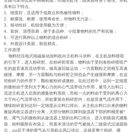
管路均采用优质不锈钢制成，经抛光处理，既美观有便于整理。本机
具有以下特点。
1、细度好，且适用于低熔点和热敏性物料；
2、耐腐蚀、耐磨，使用寿命长，对物料无污染；
3、移动性好，机组使用极为方便；
4、装拆、清理容易，便于多品种、小批量物料的生产和实验；
5、可进行两种以上物料的混合粉碎；
6、外观设计美观，制造精良。
工作原理
物料经压电式电磁振动加料机向主机料斗供料，在主机加料喷咀
的引导下，进入粉碎腔。在粉碎腔里面，物料由于受到各粉碎喷咀产
生的超音速其流动带动，做高速回旋运动，一方面颗粒之间相互高速
碰撞、摩擦，另一方面颗粒与粉碎腔之间也会产生碰撞和摩擦，在这
些粉碎力的作用下，颗粒被粉碎成微粉。在此过程中，达到一定细度
的微粉由于受到大于离心力的向心气流带动力作用，被导入出料口，
流进主机进入后面的捕集收料系统；而粗一点的料由于受到的离心力
大于向心气流带动力，所欲要留在粉碎腔内，在超音速气流作用下，
继续粉碎直到达到一定细度从出料口排出。从主机出料口出来的物料
被旋风收尘器进行分离，大部分物料沉降到旋流器下部的料桶里被*
机，尾气力的微粉则从旋流器上部的出料口排出，进入初级袋式捕集
器，粉料吸附在布袋上，而基本清洁的空气被抽入二级袋式过滤器除
尘，zui后干净的尾气从引风机出风口排出，这就是整个粉碎、捕