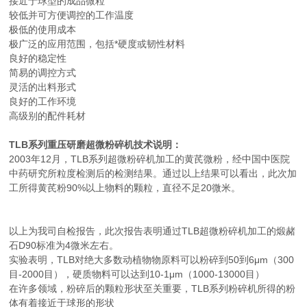
接近于球型的成品微粒
较低并可方便调控的工作温度
极低的使用成本
极广泛的应用范围，包括*硬度或韧性材料
良好的稳定性
简易的调控方式
灵活的出料形式
良好的工作环境
高级别的配件耗材
TLB系列
重压研磨超微粉碎机
技术说明：
2003年12月，TLB系列超微粉碎机加工的黄芪微粉，经中国中医院
中药研究所粒度检测后的检测结果。通过以上结果可以看出，此次加
工所得黄芪粉90%以上物料的颗粒，直径不足20微米。
以上为我司自检报告，此次报告表明通过TLB超微粉碎机加工的煅赭
石D90标准为4微米左右。
实验表明，TLB对绝大多数动植物物原料可以粉碎到50到6μm（300
目-2000目），硬质物料可以达到10-1μm（1000-13000目）
在许多领域，粉碎后的颗粒形状至关重要，TLB系列粉碎机所得的粉
体有着接近于球形的形状