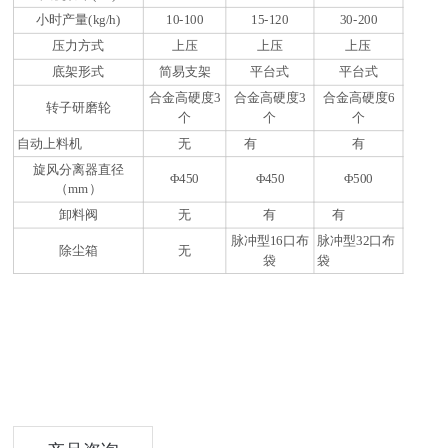
小时产量(kg/h)
10-100
15-120
30-200
压力方式
上压
上压
上压
底架形式
简易支架
平台式
平台式
合金高硬度3
合金高硬度3
合金高硬度6
转子研磨轮
个
个
个
自动上料机
无
有
有
旋风分离器直径
Φ450
Φ450
Φ500
（mm）
卸料阀
无
有
有
脉冲型16口布
脉冲型32口布
除尘箱
无
袋
袋