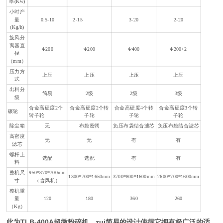
率(Kw)
小时产
量
0.5-10
2-15
3-20
2-20
(Kg/h)
旋风分
离器直
Φ200
Φ200
Φ400
Φ200+2
径
（mm）
压力方
上压
上压
上压
上压
式
出料分
简易
2级
2级
3级
级
合金高硬度2个
合金高硬度2个转
合金高硬度4个转
合金高硬度3个转
碾轮
转子轮
子轮
子轮
子轮
除尘箱
无
布袋密闭
负压布袋结合滤芯
负压布袋结合滤芯
高密度
无
无
有
有
滤芯
螺杆上
选配
选配
有
有
料
整机尺
950*870*700
mm
1300*700*1650mm
3700*800*1600m
m
26
00*
7
00*1600mm
寸
（含风机）
整机重
量
120
180
360
260
（Kg）
此为TLB-400A超微粉碎机，zui简易的设计使得它拥有极广泛的适