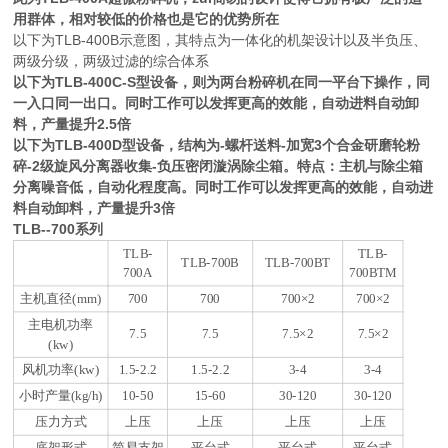
用群体，相对较低的价格也是它的优势所在
以下为TLB-400B示意图，其特点为一体化的机架设计以及半负压、
两级分级，两级过滤的综合体系
以下为TLB-400C-S型设备，则为两台粉碎机在同一平台下操作，同
一入口同一出口。同时工作可以发挥更高的效能，自动进料自动卸
料，产量提升2.5倍
以下为TLB-400D型设备，结构为-螺杆送料-加宽3个合金研磨轮粉
碎-2级旋风分离器收集-负压密闭漩涡除尘箱。特点：主机与除尘箱
分离噪音低，自动化程度高。同时工作可以发挥更高的效能，自动进
料自动卸料，产量提升3倍
TLB--700系列
TLB-
TLB-
TLB-700B
TLB-700BT
700A
700BTM
主机直径(mm)
700
700
700×2
700×2
主电机功率
7.5
7.5
7.5×2
7.5×2
(kw)
风机功率(kw)
1.5-2.2
1.5-2.2
3-4
3-4
小时产量(kg/h)
10-50
15-60
30-120
30-120
压力方式
上压
上压
上压
上压
底架形式
简易支架
平台式
平台式
平台式