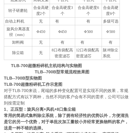
合金高硬
合金高硬度3
合金高硬度6
合金高硬
转子研磨轮
度2个
个
个
度6个
自动上料机
无
有
有
多级可选
旋风分离器直
Φ450
Φ450
Φ500
Φ500
径（mm）
卸料阀
无
有
有
有
8口布袋配高
12口布袋配高
脉冲除尘
除尘箱
无
密度滤芯
密度滤芯
系统
TLB-700超微粉碎机主机结构与实物图
TLB--700B型常规流程效果图
TLB--700B型实物图
TLB-700超微粉碎机工作示意图
对于TLB-700来说，尾端的多种变化配置可是实现不同的效果，常规
搭配方式有以下两种，当然不同的客户会有不同的需求，公司可以做
到按需定制
1、正压型：旋风分离+风机+8口集尘箱
常用的简易式集料除尘系统，除了拥有经济性的优势以外，方便清洗
是它的另一个优势，对于单批次加工量较小并经常更换物料的客户，
这是一种不错的选择。