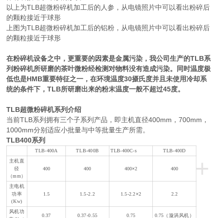
以上为TLB超微粉碎机加工后的人参，从电镜照片中可以看出粉碎后
的颗粒接近于球形
上图为TLB超微粉碎机加工后的铝粉，从电镜照片中可以看出粉碎后
的颗粒接近于球形
在粉碎机设备之中，更重要的因素是金属污染，我公司生产的TLB系
列粉碎机所研磨的茶叶微粉经检测对物料没有造成污染。同时温度极
低也是HMB重要特征之一，在环境温度30摄氏度并且未使用冷却系
统的条件下，TLB所研磨出来的粉末温度一般不超过45度。
TLB超微粉碎机系列介绍
当前TLB系列拥有三个子系列产品，即主机直径400mm，700mm，
1000mm分别适应小批量与中等批量生产所需。
TLB400系列
TLB-400A
TLB-400B
TLB-400C-s
TLB-400D
+
主机直
×
径
400
400
400
2
400
（mm）
主电机
×
功率
1.5
1.5-2.2
1.5-2.2
2
2.2
(Kw)
风机功
0.37
0.37-0.55
0.75
0.75（漩涡风机）