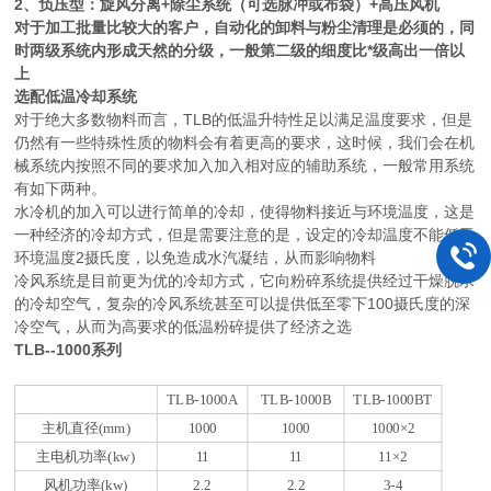
2、负压型：旋风分离+除尘系统（可选脉冲或布袋）+高压风机
对于加工批量比较大的客户，自动化的卸料与粉尘清理是必须的，同
时两级系统内形成天然的分级，一般第二级的细度比*级高出一倍以
上
选配低温冷却系统
对于绝大多数物料而言，TLB的低温升特性足以满足温度要求，但是
仍然有一些特殊性质的物料会有着更高的要求，这时候，我们会在机
械系统内按照不同的要求加入加入相对应的辅助系统，一般常用系统
有如下两种。
水冷机的加入可以进行简单的冷却，使得物料接近与环境温度，这是
一种经济的冷却方式，但是需要注意的是，设定的冷却温度不能低于
环境温度2摄氏度，以免造成水汽凝结，从而影响物料
冷风系统是目前更为优的冷却方式，它向粉碎系统提供经过干燥脱水
的冷却空气，复杂的冷风系统甚至可以提供低至零下100摄氏度的深
冷空气，从而为高要求的低温粉碎提供了经济之选
TLB--1000系列
TLB-1000A
TLB-1000B
TLB-1000BT
主机直径(mm)
1000
1000
1000×2
主电机功率(kw)
11
11
11×2
风机功率(kw)
2.2
2.2
3-4