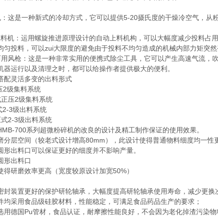
机：这是一种新式的冷却方式，它可以提供5-20摄氏度的干燥冷空气，
上料机：运用螺旋推进原理设计的自动上料机构，可以大幅度减少投料占
均匀投料，可以zui大限度的避免由于投料不均匀造成的机械内部力矩突
两用风枪：这是一种非常实用的便携式除尘工具，它可以产生高速气流，
机器运行以及清理之时，都可以给操作者提供极大的便利。
搭配灵活多变的出料形式
压2级集料系统
式正压2级集料系统
式2-3级出料系统
式2-3级出料系统
HMB-700系列超微粉碎机的改良的设计及精工制作保证的使用效果。
磨分层空间（较老式设计增高80mm），此设计使得普通物料细度均一
圆形出料口可以保证更好的细度并不影响产量。
圆形出料口
使得研磨效率更高（宽度较原设计加宽50%）
密封装置更好的保护研轮轴承，大幅度提高研轮轴承使用寿命，减少更换
件均采用食品级硅胶材料，性能稳定，可满足食品药品生产的要求；
选用德国Pu管材，食品认证，耐摩擦性能良好，不会因为老化掉渣污染