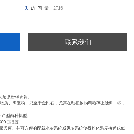
访 问 量：
2716
联系我们
良超微粉碎设备。
矿物质、陶瓷粉、乃至于金刚石，尤其在动植物物料粉碎上独树一帜，
生产型两种机型。
000目细度
20摄氏度、并可方便的配载水冷系统或风冷系统使得粉体温度接近或低