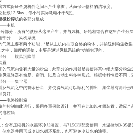
度
磨方式保证金属机件之间不产生摩擦，从而保证物料的洁净度。
配载12.5kw，每小时实际耗电小于8度。
超微粉碎机
的各部分组成
——主机
碎部分，所有的微粉从这里产生，并与风机、研轮相结合在这里产生分
送部分——风机系统
的气流主要有两个功能，*是从主机内抽取合格的粉体，并输送到粉尘收
碎机之中，细度的调整，主要是通过风机系统的*功能实现的。
部分——旋风沉降器
装置
来的气流内含有大量的粉尘，此部分的作用就是要使得其中绝大部分粉尘
旋风沉降器有简易、密闭、以及自动出料多种形式。根据物料性质不同，
部分——集尘器
捕及气流之中的剩余粉尘，并使得气流可以顺利的排出，集尘器有两种形
加良好。
——电路控制箱
路的控制由此进行，采用多重保险设计，并可在此加以变频装置，适应产
的电控箱
：
机：含有压缩机的水循环冷却装置，与715C型配套使用，水温控制9-3
、储水器共同形成冷却水循环系统，也可避免冷却水的浪费。