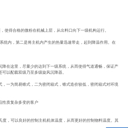
层，使得合格的微粉在机械上层，从出料口向下一级机构运行。
集系统内，第二是将主机内产生的热量迅速带走，起到降温作用。在
沉降在这里，尽量少的达到下一级系统，从而使得气道通畅，保证产
还可以配载双级乃至多级旋风沉降器。
式，一为简易锥式，二为密闭箱式，锥式造价较低，密闭箱式对环境
品性质复杂多变的客户
5摄氏度，可以良好的控制主机机体温度，从而更好的控制物料温度。其