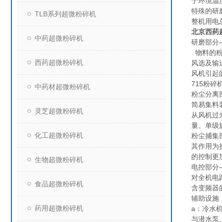
于环境温
特殊的研
TLB系列超微粉碎机
整机用电总
北京西药
中药超微粉碎机
研磨部分
物料的粉
西药超微粉碎机
风选及输
风机引起
715粉
中药材超微粉碎机
粉尘分离
简易集料
灵芝超微粉碎机
从风机过
量。单级
化工超微粉碎机
粉尘捕集
其作用为
的控制更
生物超微粉碎机
电控部分
对全机电
食品超微粉碎机
含变频器
辅助设施
药用超微粉碎机
a：冷水
与潜水泵