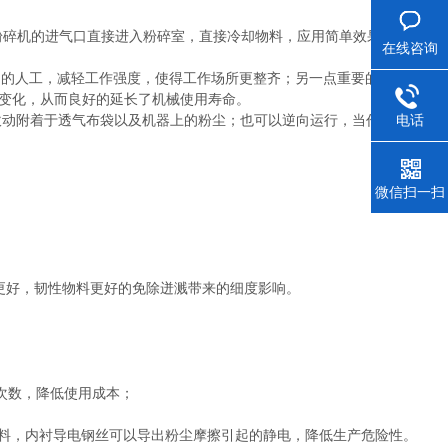
从粉碎机的进气口直接进入粉碎室，直接冷却物料，应用简单效果出众。
在线咨询
用的人工，减轻工作强度，使得工作场所更整齐；另一点重要的就是，
然变化，从而良好的延长了机械使用寿命。
电话
吹动附着于透气布袋以及机器上的粉尘；也可以逆向运行，当作吸尘器
微信扫一扫
性更好，韧性物料更好的免除迸溅带来的细度影响。
次数，降低使用成本；
物料，内衬导电钢丝可以导出粉尘摩擦引起的静电，降低生产危险性。