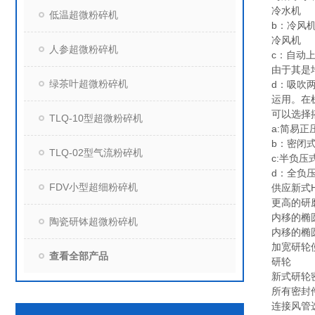
冷水机
低温超微粉碎机
b：冷风
冷风机
人参超微粉碎机
c：自动
由于其是
绿茶叶超微粉碎机
d：吸吹
运用。在
可以选择
TLQ-10型超微粉碎机
a:简易正
b：密闭
TLQ-02型气流粉碎机
c:半负压
d：全负压
FDV小型超细粉碎机
供应新式
更高的研
内移的椭
陶瓷研钵超微粉碎机
内移的椭
加宽研轮
查看全部产品
研轮
新式研轮
所有密封
连接风管