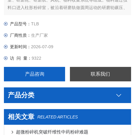
室、研磨轮、研磨轨、风机、物料收集系统等组成。物料通过投
料口进入柱形粉碎室，被沿着研磨轨做圆周运动的研磨轮碾压、
剪切而实现粉碎。被粉碎的物料通过风机引起的负压气流带出粉
碎室，进入物料收集系统，经过滤袋过滤，空气被排出，物料、
产品型号：
TLB
粉尘被收集，完成粉碎。
厂商性质：
生产厂家
更新时间：
2026-07-09
访 问 量：
9322
产品咨询
联系我们
产品分类
相关文章
RELATED ARTICLES
超微粉碎机突破纤维性中药粉碎难题