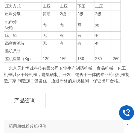
压力方式
上压
上压
下压
上压
出料分级
简易
2级
2级
2级
机内分
无
无
有
无
级轮
除尘箱
无
有
有
有
高密度滤芯
无
有
有
有
整机尺寸
整机重量（Kg）
120
150
160
260
260
北京天利恒诚科技有限公司专业生产制药机械、食品机械、化工
机械以及干燥机械，是集研制、开发、销售于一体的专业药化机械制
造厂家,制造加工设备优，通过严格的系统检测，保证出厂合格。
产品咨询