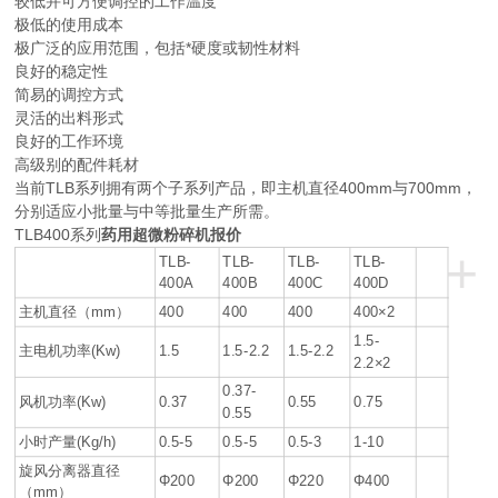
较低并可方便调控的工作温度
极低的使用成本
极广泛的应用范围，包括*硬度或韧性材料
良好的稳定性
简易的调控方式
灵活的出料形式
良好的工作环境
高级别的配件耗材
当前TLB系列拥有两个子系列产品，即主机直径400mm与700mm，
分别适应小批量与中等批量生产所需。
TLB400系列
药用超微粉碎机报价
+
TLB-
TLB-
TLB-
TLB-
400A
400B
400C
400D
主机直径（mm）
400
400
400
400×2
1.5-
主电机功率(Kw)
1.5
1.5-2.2
1.5-2.2
2.2×2
0.37-
风机功率(Kw)
0.37
0.55
0.75
0.55
小时产量(Kg/h)
0.5-5
0.5-5
0.5-3
1-10
旋风分离器直径
Φ200
Φ200
Φ220
Φ400
（mm）