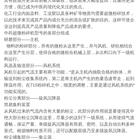
其有效成分更加容易被人体吸收，临床效果大幅度提高，且服用更加
方便，现已成为中医药现代化关注的焦点。
化工行业内如染料、工业胶以及各种矿等物质均需要超微粉碎技术，
以此技术来完成其产品内成分充分的混合或扩散的目的。这样可使企
业达到提高其产品质量和降低产品成本的要求。
中药超微粉碎机型号的各部分组成
研磨部分——主机
物料的粉碎部分，所有的微粉从这里产生，并与风机、研轮相结合
在这里产生分层，使得合格的微粉在机械上层，从出料口向下一级机
构运行。
风选及输送部分——风机系统
风机引起的气流主要有两个功能，*是从主机内抽取合格的粉体，并
输送到粉尘收集系统内，第二是将主机内产生的热量迅速带走，起到
降温作用。在715粉碎机之中，细度的调整，主要是通过风机系统的*
功能实现的。
粉尘分离部分——旋风沉降器
简易集料装置
从风机过来的气流内含有大量的粉尘，此部分的作用就是要使得其中
绝大部分粉尘沉降在这里，尽量少的达到下一级系统，从而使得气道
通畅，保证产量。单级旋风沉降器有简易、密闭、以及自动出料多种
形式。根据物料性质不同，还可以配载双级乃至多级旋风沉降器。
粉尘捕集部分——集尘器