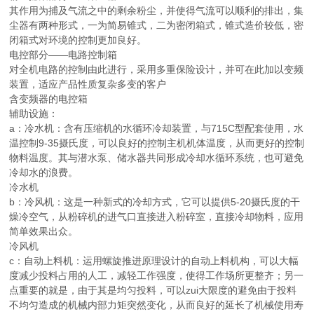
其作用为捕及气流之中的剩余粉尘，并使得气流可以顺利的排出，集
尘器有两种形式，一为简易锥式，二为密闭箱式，锥式造价较低，密
闭箱式对环境的控制更加良好。
电控部分——电路控制箱
对全机电路的控制由此进行，采用多重保险设计，并可在此加以变频
装置，适应产品性质复杂多变的客户
含变频器的电控箱
辅助设施：
a：冷水机：含有压缩机的水循环冷却装置，与715C型配套使用，水
温控制9-35摄氏度，可以良好的控制主机机体温度，从而更好的控制
物料温度。其与潜水泵、储水器共同形成冷却水循环系统，也可避免
冷却水的浪费。
冷水机
b：冷风机：这是一种新式的冷却方式，它可以提供5-20摄氏度的干
燥冷空气，从粉碎机的进气口直接进入粉碎室，直接冷却物料，应用
简单效果出众。
冷风机
c：自动上料机：运用螺旋推进原理设计的自动上料机构，可以大幅
度减少投料占用的人工，减轻工作强度，使得工作场所更整齐；另一
点重要的就是，由于其是均匀投料，可以zui大限度的避免由于投料
不均匀造成的机械内部力矩突然变化，从而良好的延长了机械使用寿