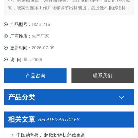
小、研磨细度高；对纤维性强、高硬度的物料有较好的粉碎效
果，能实现连续工作并能够调节出料细度，温度低不损伤物料，
与物料接触的部分采用不锈钢材质打造。
产品型号：
HMB-715
厂商性质：
生产厂家
更新时间：
2026-07-09
访 问 量：
2688
产品咨询
联系我们
产品分类
相关文章
RELATED ARTICLES
中医药热潮、超微粉碎机药效更高