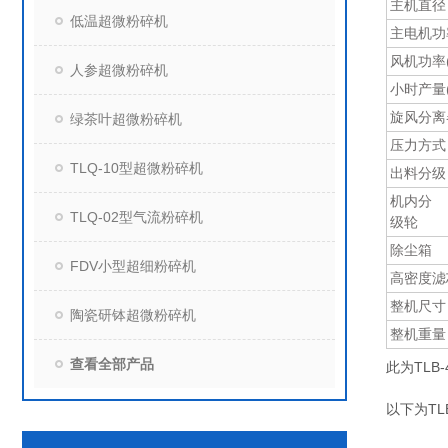
主机直径
低温超微粉碎机
主电机功率
风机功率(
人参超微粉碎机
小时产量(K
旋风分离
绿茶叶超微粉碎机
压力方式
TLQ-10型超微粉碎机
出料分级
机内分
TLQ-02型气流粉碎机
级轮
除尘箱
FDV小型超细粉碎机
高密度滤
整机尺寸
陶瓷研钵超微粉碎机
整机重量
查看全部产品
此为TL
以下为T