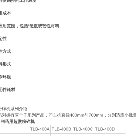
方便调控的工作温度
用成本
应用范围，包括*硬度或韧性材料
定性
控方式
料形式
作环境
配件耗材
微粉碎机系列介绍
B系列拥有两个子系列产品，即主机直径400mm与700mm，分别适应小
系列
药用超微粉碎机
TLB-400A
TLB-400B
TLB-400C
TLB-400D