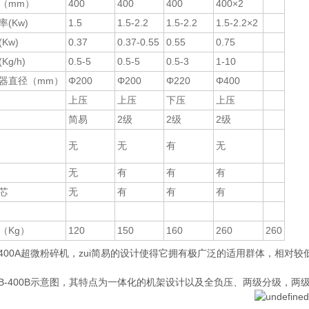
（mm）
400
400
400
400×2
(Kw)
1.5
1.5-2.2
1.5-2.2
1.5-2.2×2
Kw)
0.37
0.37-0.55
0.55
0.75
g/h)
0.5-5
0.5-5
0.5-3
1-10
器直径（mm）
Φ200
Φ200
Φ220
Φ400
上压
上压
下压
上压
简易
2级
2级
2级
无
无
有
无
无
有
有
有
芯
无
有
有
有
（Kg）
120
150
160
260
260
B-400A超微粉碎机，zui简易的设计使得它拥有极广泛的适用群体，相对
LB-400B示意图，其特点为一体化的机架设计以及全负压、两级分级，两