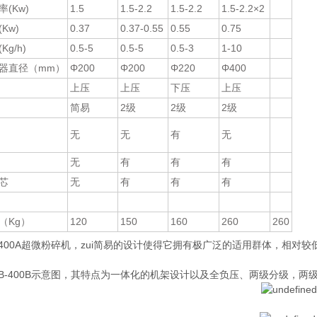
(Kw)
1.5
1.5-2.2
1.5-2.2
1.5-2.2×2
Kw)
0.37
0.37-0.55
0.55
0.75
g/h)
0.5-5
0.5-5
0.5-3
1-10
器直径（mm）
Φ200
Φ200
Φ220
Φ400
上压
上压
下压
上压
简易
2级
2级
2级
无
无
有
无
无
有
有
有
芯
无
有
有
有
（Kg）
120
150
160
260
260
B-400A超微粉碎机，zui简易的设计使得它拥有极广泛的适用群体，相对
LB-400B示意图，其特点为一体化的机架设计以及全负压、两级分级，两