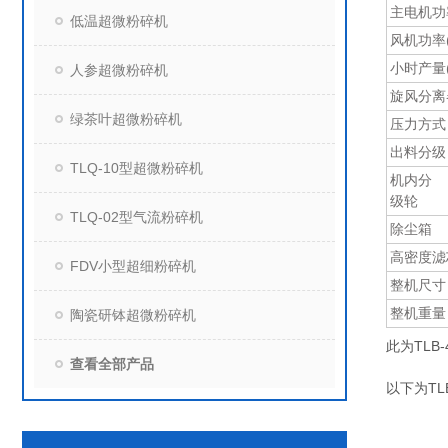
主电机功率
低温超微粉碎机
风机功率(
小时产量(K
人参超微粉碎机
旋风分离
绿茶叶超微粉碎机
压力方式
出料分级
TLQ-10型超微粉碎机
机内分
级轮
TLQ-02型气流粉碎机
除尘箱
高密度滤
FDV小型超细粉碎机
整机尺寸
整机重量
陶瓷研钵超微粉碎机
此为TL
查看全部产品
以下为T