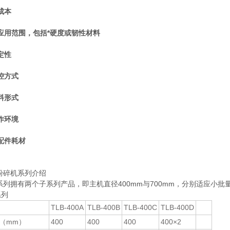
成本
应用范围，包括*硬度或韧性材料
定性
控方式
料形式
作环境
配件耗材
微粉碎机系列介绍
B系列拥有两个子系列产品，即主机直径400mm与700mm，分别适应小
系列
TLB-400A
TLB-400B
TLB-400C
TLB-400D
（mm）
400
400
400
400×2