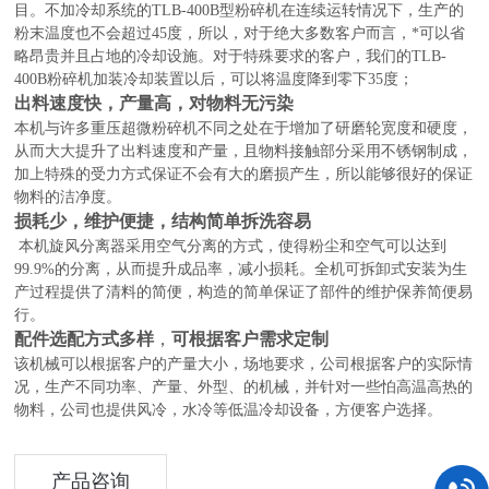
目。不加冷却系统的TLB-400B型粉碎机在连续运转情况下，生产的
粉末温度也不会超过45度，所以，对于绝大多数客户而言，*可以省
略昂贵并且占地的冷却设施。对于特殊要求的客户，我们的TLB-
400B粉碎机加装冷却装置以后，可以将温度降到零下35度；
出料速度快，产量高，对物料无污染
本机与许多重压超微粉碎机不同之处在于增加了研磨轮宽度和硬度，
从而大大提升了出料速度和产量，且物料接触部分采用不锈钢制成，
加上特殊的受力方式保证不会有大的磨损产生，所以能够很好的保证
物料的洁净度。
损耗少，维护便捷，结构简单拆洗容易
本机旋风分离器采用空气分离的方式，使得粉尘和空气可以达到
99.9%的分离，从而提升成品率，减小损耗。全机可拆卸式安装为生
产过程提供了清料的简便，构造的简单保证了部件的维护保养简便易
行。
配件选配方式多样
，
可根据客户需求定制
该机械可以根据客户的产量大小，场地要求，公司根据客户的实际情
况，生产不同功率、产量、外型、的机械，并针对一些怕高温高热的
物料，公司也提供风冷，水冷等低温冷却设备，方便客户选择。
产品咨询