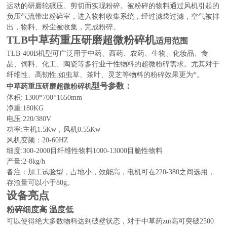
运动的研磨轮碾压、剪切而实现粉碎。被粉碎的物料通过风机引起的
负压气流带出粉碎室，进入物料收集系统，经过滤袋过滤，空气被排
出，物料、粉尘被收集，完成粉碎。
TLB中草药重压研磨超微粉碎机
适用范围
TLB-400B机型可广泛用于中药、西药、农药、生物、化妆品、食
品、饲料、化工、陶瓷等多行业干性物料的超微粉碎需求。尤其对于
纤维性、高韧性,如虫草、茶叶、灵芝等物料的粉碎效果更为*。
型号参数：
中草药重压研磨超微粉碎机
体积: 1300*700*1650mm
净重:180KG
电压:220/380V
功率:主机1.5Kw，风机0.55Kw
风机变频：20-60HZ
细度:300-2000目纤维性物料1000-13000目脆性物料
产量:2-8kg/h
备注：加工试验型，占地小，效能高，电机可在220-380之间选用，
存渣量可以小于80g。
设备亮点
粉碎细度高 温度低
可以使得绝大多数物料达到破壁状态，对于中草药zui高可突破2500