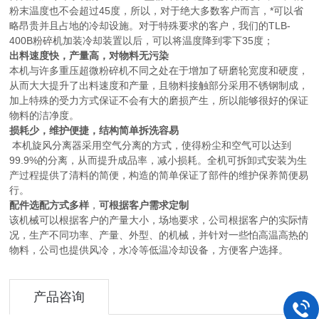
粉末温度也不会超过45度，所以，对于绝大多数客户而言，*可以省
略昂贵并且占地的冷却设施。对于特殊要求的客户，我们的TLB-
400B粉碎机加装冷却装置以后，可以将温度降到零下35度；
出料速度快，产量高，对物料无污染
本机与许多重压超微粉碎机不同之处在于增加了研磨轮宽度和硬度，
从而大大提升了出料速度和产量，且物料接触部分采用不锈钢制成，
加上特殊的受力方式保证不会有大的磨损产生，所以能够很好的保证
物料的洁净度。
损耗少，维护便捷，结构简单拆洗容易
本机旋风分离器采用空气分离的方式，使得粉尘和空气可以达到
99.9%的分离，从而提升成品率，减小损耗。全机可拆卸式安装为生
产过程提供了清料的简便，构造的简单保证了部件的维护保养简便易
行。
配件选配方式多样
，
可根据客户需求定制
该机械可以根据客户的产量大小，场地要求，公司根据客户的实际情
况，生产不同功率、产量、外型、的机械，并针对一些怕高温高热的
物料，公司也提供风冷，水冷等低温冷却设备，方便客户选择。
产品咨询