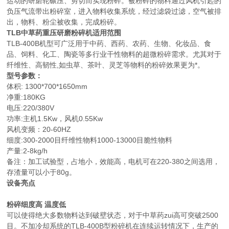
运动的研磨轮碾压、剪切而实现粉碎。被粉碎的物料通过风机引起的
负压气流带出粉碎室，进入物料收集系统，经过滤袋过滤，空气被排
出，物料、粉尘被收集，完成粉碎。
TLB中草药重压研磨粉碎机
适用范围
TLB-400B机型可广泛用于中药、西药、农药、生物、化妆品、食
品、饲料、化工、陶瓷等多行业干性物料的超微粉碎需求。尤其对于
纤维性、高韧性,如虫草、茶叶、灵芝等物料的粉碎效果更为*。
型号参数：
体积: 1300*700*1650mm
净重:180KG
电压:220/380V
功率:主机1.5Kw，风机0.55Kw
风机变频：20-60HZ
细度:300-2000目纤维性物料1000-13000目脆性物料
产量:2-8kg/h
备注：加工试验型，占地小，效能高，电机可在220-380之间选用，
存渣量可以小于80g。
设备亮点
粉碎细度高 温度低
可以使得绝大多数物料达到破壁状态，对于中草药zui高可突破2500
目。不加冷却系统的TLB-400B型粉碎机在连续运转情况下，生产的