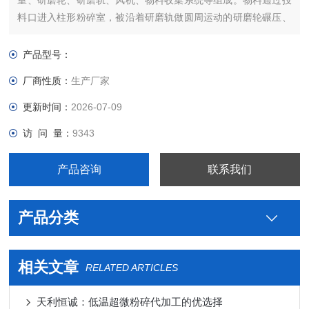
室、研磨轮、研磨轨、风机、物料收集系统等组成。物料通过投
料口进入柱形粉碎室，被沿着研磨轨做圆周运动的研磨轮碾压、
剪切而实现粉碎。被粉碎的物料通过风机引起的负压气流带出粉
碎室，进入物料收集系统，经过滤袋过滤，空气被排出，物料、
产品型号：
粉尘被收集，完成粉碎。
厂商性质：
生产厂家
更新时间：
2026-07-09
访 问 量：
9343
产品咨询
联系我们
产品分类
相关文章
RELATED ARTICLES
天利恒诚：低温超微粉碎代加工的优选择