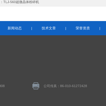
：
TLJ-560超微晶体粉碎机
新闻动态
技术文章
荣誉资质
|
|
|
|
308
公司传真：86-010-61272428