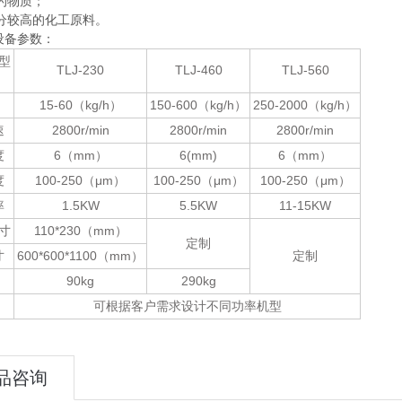
的物质；
分较高的化工原料。
0设备参数：
型
TLJ-230
TLJ-460
TLJ-560
15-60（kg/h）
150-600（kg/h）
250-2000（kg/h）
速
2800r/min
2800r/min
2800r/min
度
6（mm）
6(mm)
6（mm）
度
100-250（μm）
100-250（μm）
100-250（μm）
率
1.5KW
5.5KW
11-15KW
寸
110*230（mm）
定制
寸
600*600*1100（mm）
定制
90kg
290kg
可根据客户需求设计不同功率机型
品咨询