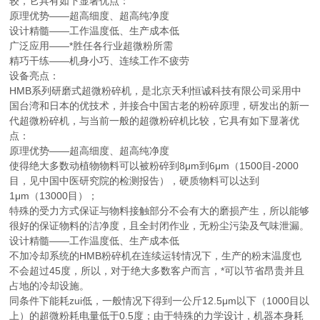
较，它具有如下显著优点：
原理优势——超高细度、超高纯净度
设计精髓——工作温度低、生产成本低
广泛应用——*胜任各行业超微粉所需
精巧干练——机身小巧、连续工作不疲劳
设备亮点：
HMB系列研磨式超微粉碎机，是北京天利恒诚科技有限公司采用中
国台湾和日本的优技术，并接合中国古老的粉碎原理，研发出的新一
代超微粉碎机，与当前一般的超微粉碎机比较，它具有如下显著优
点：
原理优势——超高细度、超高纯净度
使得绝大多数动植物物料可以被粉碎到8μm到6μm（1500目-2000
目，见中国中医研究院的检测报告），硬质物料可以达到
1μm（13000目）；
特殊的受力方式保证与物料接触部分不会有大的磨损产生，所以能够
很好的保证物料的洁净度，且全封闭作业，无粉尘污染及气味泄漏。
设计精髓——工作温度低、生产成本低
不加冷却系统的HMB粉碎机在连续运转情况下，生产的粉末温度也
不会超过45度，所以，对于绝大多数客户而言，*可以节省昂贵并且
占地的冷却设施。
同条件下能耗zui低，一般情况下得到一公斤12.5μm以下（1000目以
上）的超微粉耗电量低于0.5度；由于特殊的力学设计，机器本身耗