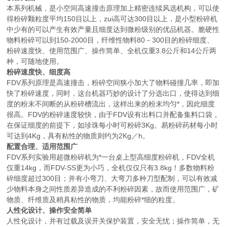
本系列机械，是小空间高速撞击原理加上精密连续风选机构，可以使
得粉碎颗粒度平均150目以上，zui高可达300目以上，是小型粉碎机
中少有的可以产生有效产量且细度达到微粉级别的优品机器。脆硬性
物料粉碎可以到150-2000目，纤维性物料80－300目的粉碎细度、
粉碎速度快、使用范围广、操作简单、全机仅重3.8公斤和14公斤两
种，可随地使用。
粉碎速度快、细度高
FDV系列原理是高速撞击，粉碎空间狭小加大了物料碰撞几率，即加
快了粉碎速度，同时，这台机器巧妙的设计了分选出口，使得达到细
度的粉末不间断的从粉碎槽流出，这样出来的粉末均匀*，因此细度
很高。FDV的粉碎速度较快，由于FDV设有出料口并配备集料口袋，
在保证细度的前提下，如珍珠每小时可粉碎3Kg。易粉碎药材每小时
可达到4Kg，具有粘性的物质则约为2Kg／h。
配置合理、适用范围广
FDV系列实验用超微粉碎机为*一台桌上型高细度粉碎机，FDV全机
仅重14kg，而FDV-SS更为小巧，全机仅仅只有3.8kg！多数物料粉
碎细度超过300目；并有小弯刀、大弯刀多种刀型配制，可以有效减
少物料本身之间性质差异造成的不利粉碎因素，故而使用范围广，矿
物质、纤维质及稍具粘性的物质，均能粉碎*细的粒度。
人性化设计、操作安全简单
人性化设计，并有过载及误开关保护装置，安全无忧；操作简单，无