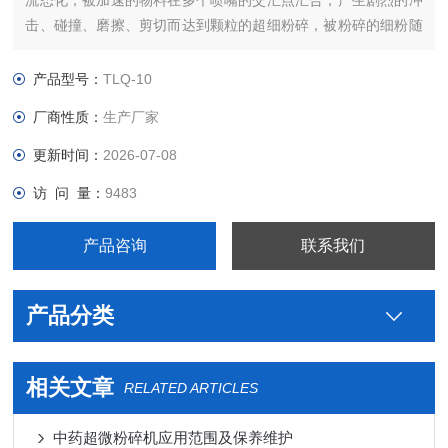
流态化，被加速的物料在多个喷嘴的交汇点汇合，产生剧烈的冲
击、碰撞、磨擦、剪切而达到颗粒的超细粉碎，被粉碎的细粉随
上升气流输送至上部的涡轮分级机，在分级轮离心力和风机抽力
的作用下将符合细度的微粉排出（未达到细度的颗粒被分级轮甩
产品型号：
TLQ-10
下来继续粉碎），并进入下级分级继续分选或收集，净化的气体
厂商性质：
生产厂家
由引风机排出。
更新时间：
2026-07-08
访 问 量：
9483
产品咨询
联系我们
产品分类
相关文章
RELATED ARTICLES
中药超微粉碎机应用范围及保养维护