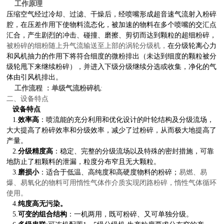
工作原理
压缩空气经过冷却、过滤、干燥后，经喷嘴形成超音速气流射入粉碎
腔，在压差作用下使物料流态化，被加速的物料在多个喷嘴的交汇点
汇合，产生剧烈的冲击、碰撞、磨擦、剪切而达到颗粒的超细粉碎，
被粉碎的细粉随上升气流输送至上部的涡轮分级机，
在分级轮离心力
和风机抽力的作用下将符合细度的微粉排出（未达到细度的颗粒被分
级轮甩下来继续粉碎），并进入下级分级继续分选或收集，净化的气
体由引风机排出。
工作流程
：
单级气流粉碎机
:
二、设备特点
设备特点
1.
效率高
：喷流能的充分利用和优化设计的叶轮结构及分级流场，
大大提高了粉碎效率和分级效率，减少了过粉碎，从而极大地提高了
产量。
2.
分级精度高
：稳定、完整的分级流场以及特殊的密封措施，可靠
地防止了粗颗料的泄漏，粒度分布窄且无大颗粒。
3.
磨损小
：适合于低温、高纯度和高硬度物料的粉碎；
易燃、易
爆、易氧化的物料可用惰性气体作介质实现闭路粉碎，惰性气体循环
使用。
4.
纯度高无污染。
5.
可变的组合结构
：一机两用，既可粉碎、又可单独分级。