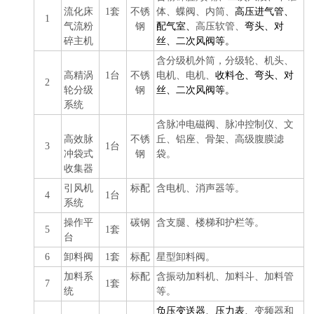
流化床
1套
不锈
体、蝶阀、内筒、
高压进气管、
1
气流粉
钢
配气室、
高压软管、
弯头、对
碎主机
丝、二次风阀等。
含分级机外筒，分级轮、机头、
高精涡
1台
不锈
电机、电机、
收料仓、弯头、对
2
轮分级
钢
丝、二次风阀等。
系统
含脉冲电磁阀、脉冲控制仪、文
高效脉
不锈
丘、铝座、骨架、高级腹膜滤
3
1台
冲袋式
钢
袋。
收集器
引风机
标配
含电机、消声器等。
4
1台
系统
操作平
碳钢
含支腿、楼梯和护栏等。
5
1套
台
6
卸料阀
1套
标配
星型卸料阀。
加料系
标配
含振动加料机、加料斗、加料管
7
1套
统
等。
负压变送器、压力表、
变频器和