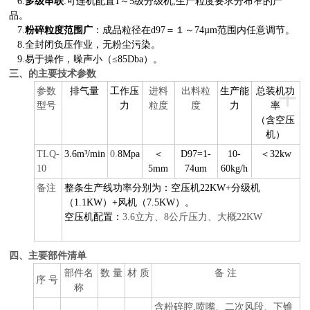
6.
多级串联
:可连机配置1～5级分级机,生产粒度要求分布窄的产
品。
7.
粉碎粒度范围广
：成品粒径在
d97
＝１～74µm范围内任意调节。
8.
全封闭负压作业，无粉尘污染。
9.
易于操作，噪声小（≤85Dba）
。
的
三、
主要技术参数
+
参数
排气量
工作压
进料
出料粒
生产能
总装机功
型号
力
粒度
度
力
率
（含空压
机）
TLQ-
3.6m³/min
0.
8Mpa
＜
D97=1-
10-
＜32kw
10
5mm
74um
60kg/h
备注
整条生产线功率分别为：空压机22KW+分级机
（1.1KW）+风机（7.5KW）。
空压机配置：
3.6立方、8公斤压力、大概22KW
四、主要部件清单
部件名
数 量
材 质
备 注
序 号
称
含粉碎腔,喷嘴、二次风段、下锥