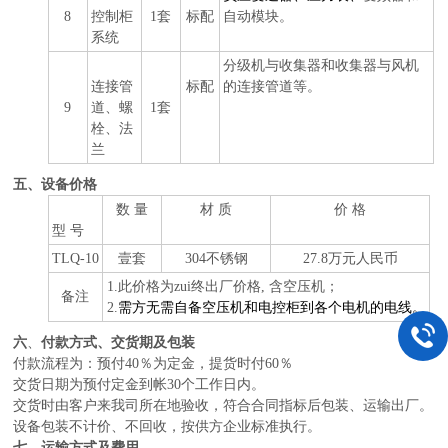
8
控制柜
1套
标配
自动模块。
系统
分级机与收集器和收集器与风机
连接管
标配
的连接管道等。
9
道、螺
1套
栓、法
兰
五、设备价格
数 量
材 质
价 格
型 号
TLQ-10
壹套
304不锈钢
27.8万元人民币
1.此价格为zui终出厂价格, 含空压机；
备注
2.
需方无需自备空压机和电控柜到各个电机的电线。
六
、
付款方式、交货期及包装
付款流程为：
预付40％为定金，提货时付60％
交货日期
为
预付定金到帐30个工作日内。
交货时由客户来我司所在地验收，符合合同指标后包装、运输出厂。
设备包装不计价、不回收，按供方企业标准执行。
七
、运输方式及费用