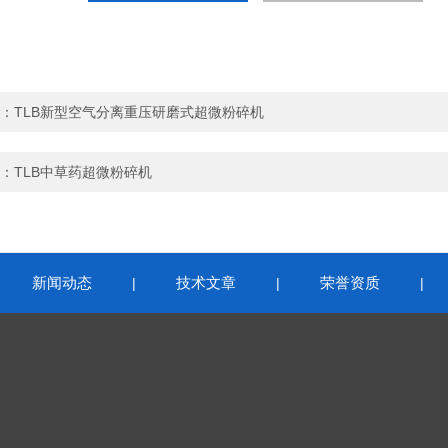
：
TLB新型空气分离重压研磨式超微粉碎机
：
TLB中草药超微粉碎机
新闻动态
技术文章
荣誉资质
|
|
|
|