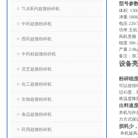
型号参
TLB系列超微粉碎机
体积: 130
净重:180
中药超微粉碎机
电压:220/
功率:主机1
风机变频：2
西药超微粉碎机
细度:300
产量:2-8kg
中药材超微粉碎机
备注：加工
设备
灵芝超微粉碎机
粉碎细度
化工超微粉碎机
可以使得
过45度
将温度降
生物超微粉碎机
出料速
本机与许
食品超微粉碎机
力方式保
损耗少
药用超微粉碎机
本机旋风