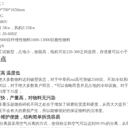
数：
0*700*1650mm
KG
380V
.5Kw，风机0.55Kw
0-60HZ
-2000目纤维性物料1000-13000目脆性物料
/h
试验型，占地小，效能高，电机可在220-380之间选用，存渣量可以小于8
亮点
高 温度低
绝大多数物料达到破壁状态，对于中草药zui高可突破2500目。不加冷却系
，所以，对于绝大多数客户而言，*可以省略昂贵并且占地的冷却设施。对于特
到零下35度；
度快，产量高，对物料无污染
多重压超微粉碎机不同之处在于增加了研磨轮宽度和硬度，从而大大提升
证不会有大的磨损产生，所以能够很好的保证物料的洁净度。
，维护便捷，结构简单拆洗容易
分离器采用空气分离的方式，使得粉尘和空气可以达到99.9%的分离，