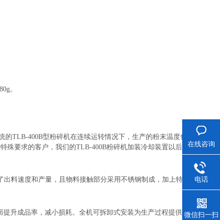
0g。
统的TLB-400B型粉碎机在连续运转情况下，生产的粉末温度也不会超
在线咨询
殊要求的客户，我们的TLB-400B粉碎机加装冷却装置以后，可以
电话
了出料速度和产量，且物料接触部分采用不锈钢制成，加上特殊的受
从而提升成品率，减小损耗。全机可拆卸式安装为生产过程提供了清料
微信扫一扫