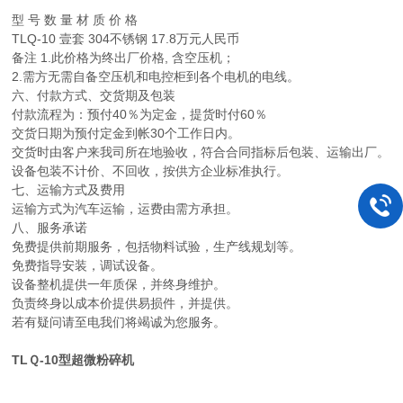
型 号 数 量 材 质 价 格
TLQ-10 壹套 304不锈钢 17.8万元人民币
备注 1.此价格为终出厂价格, 含空压机；
2.需方无需自备空压机和电控柜到各个电机的电线。
六、付款方式、交货期及包装
付款流程为：预付40％为定金，提货时付60％
交货日期为预付定金到帐30个工作日内。
交货时由客户来我司所在地验收，符合合同指标后包装、运输出厂。
设备包装不计价、不回收，按供方企业标准执行。
七、运输方式及费用
运输方式为汽车运输，运费由需方承担。
八、服务承诺
免费提供前期服务，包括物料试验，生产线规划等。
免费指导安装，调试设备。
设备整机提供一年质保，并终身维护。
负责终身以成本价提供易损件，并提供。
若有疑问请至电我们将竭诚为您服务。
TLＱ-10型超微粉碎机