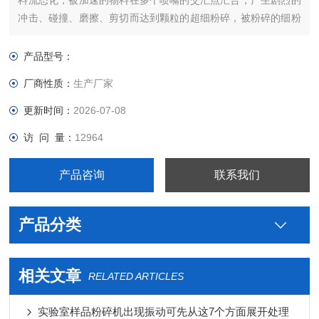
料流态化，被加速的物料在多个喷嘴的交汇点汇合，产生剧烈的
冲击、碰撞、磨擦、剪切而达到颗粒的超细粉碎，被粉碎的细粉
随上升气流输送至上部的涡轮分级机，在分级轮离心力和风机抽
力的作用下将符合细度的微粉排出
产品型号：
厂商性质：
生产厂家
更新时间：
2026-07-08
访 问 量：
12964
产品咨询
联系我们
产品分类
相关文章
RELATED ARTICLES
实验室样品粉碎机出现振动可先从这7个方面展开处理