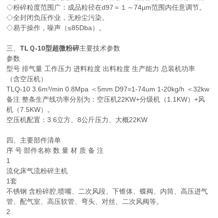
◇粉碎粒度范围广：成品粒径在d97＝１～74µm范围内任意调节。
◇全封闭负压作业，无粉尘污染。
◇易于操作，噪声（≤85Dba）。
三、
TLＱ-10型超微粉碎
主要技术参数
参数
型号 排气量 工作压力 进料粒度 出料粒度 生产能力 总装机功率
（含空压机）
TLQ-10 3.6m³/min 0.8Mpa ＜5mm D97=1-74um 1-20kg/h ＜32kw
备注 整条生产线功率分别为：空压机22KW+分级机（1.1KW）+风
机（7.5KW）。
空压机配置：3.6立方、8公斤压力、大概22KW
四、主要部件清单
序 号 部件名称 数 量 材 质 备 注
1
流化床气流粉碎主机
1套
不锈钢 含粉碎腔,喷嘴、二次风段、下锥体、蝶阀、内筒、高压进气
管、配气室、高压软管、弯头、对丝、二次风阀等。
2