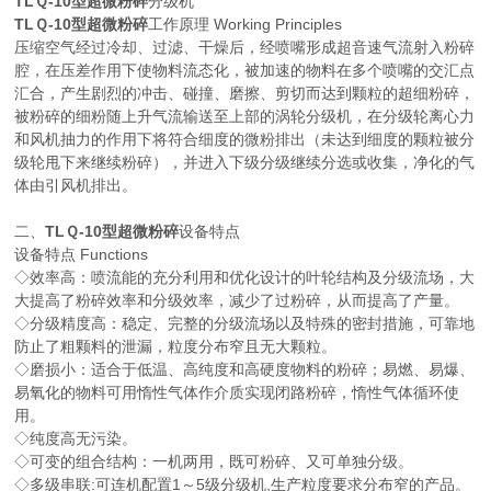
TLＱ-10型超微粉碎
分级机
TLＱ-10型超微粉碎
工作原理 Working Principles
压缩空气经过冷却、过滤、干燥后，经喷嘴形成超音速气流射入粉碎
腔，在压差作用下使物料流态化，被加速的物料在多个喷嘴的交汇点
汇合，产生剧烈的冲击、碰撞、磨擦、剪切而达到颗粒的超细粉碎，
被粉碎的细粉随上升气流输送至上部的涡轮分级机，在分级轮离心力
和风机抽力的作用下将符合细度的微粉排出（未达到细度的颗粒被分
级轮甩下来继续粉碎），并进入下级分级继续分选或收集，净化的气
体由引风机排出。
二、
TLＱ-10型超微粉碎
设备特点
设备特点 Functions
◇效率高：喷流能的充分利用和优化设计的叶轮结构及分级流场，大
大提高了粉碎效率和分级效率，减少了过粉碎，从而提高了产量。
◇分级精度高：稳定、完整的分级流场以及特殊的密封措施，可靠地
防止了粗颗料的泄漏，粒度分布窄且无大颗粒。
◇磨损小：适合于低温、高纯度和高硬度物料的粉碎；易燃、易爆、
易氧化的物料可用惰性气体作介质实现闭路粉碎，惰性气体循环使
用。
◇纯度高无污染。
◇可变的组合结构：一机两用，既可粉碎、又可单独分级。
◇多级串联:可连机配置1～5级分级机,生产粒度要求分布窄的产品。