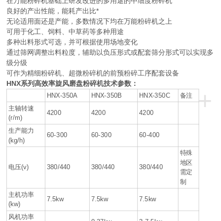
在万能粉碎机基础上研发改进的多用途的中细度粉碎机
良好的产出性能，能耗产出比*
无论适用面还是产能，多数情况下均在万能粉碎机之上
可用于化工、饲料、中草药等多种用途
多种出料形式可选，并可根据使用场地变化
通过筛网调整出料粒度，辅助以负压形式或配套筛分形式可以实现多
级分级
可作为精细粉碎机、超微粉碎机的前预粉碎工序配套设备
HNX系列高效率旋风磨盘粉碎机
技术参数：
+
HNX-350A
HNX-350B
HNX-350C
备注
主轴转速
4200
4200
4200
(r/m)
生产能力
60-300
60-300
60-400
(kg/h)
特殊
地区
电压(v)
380/440
380/440
380/440
需定
制
主机功率
7.5kw
7.5kw
7.5kw
(kw)
风机功率