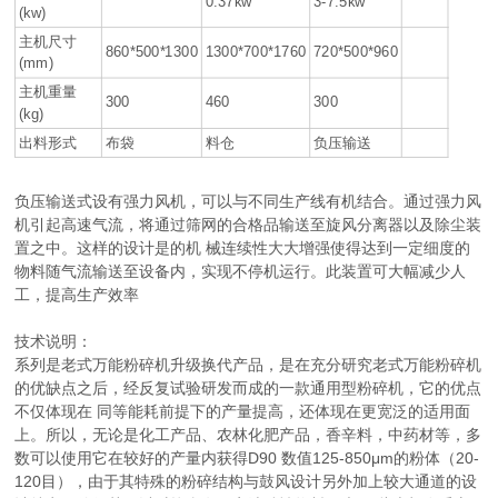
0.37kw
3-7.5kw
(kw)
主机尺寸
860*500*1300
1300*700*1760
720*500*960
(mm)
主机重量
300
460
300
(kg)
出料形式
布袋
料仓
负压输送
负压输送式设有强力风机，可以与不同生产线有机结合。通过强力风
机引起高速气流，将通过筛网的合格品输送至旋风分离器以及除尘装
置之中。这样的设计是的机 械连续性大大增强使得达到一定细度的
物料随气流输送至设备内，实现不停机运行。此装置可大幅减少人
工，提高生产效率
技术说明：
系列是老式万能粉碎机升级换代产品，是在充分研究老式万能粉碎机
的优缺点之后，经反复试验研发而成的一款通用型粉碎机，它的优点
不仅体现在 同等能耗前提下的产量提高，还体现在更宽泛的适用面
上。所以，无论是化工产品、农林化肥产品，香辛料，中药材等，多
数可以使用它在较好的产量内获得D90 数值125-850μm的粉体（20-
120目），由于其特殊的粉碎结构与鼓风设计另外加上较大通道的设