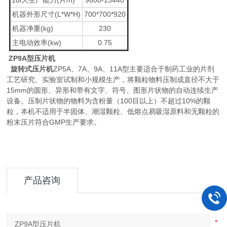
zui大生产能力(片/h)
9600-13440
机器外形尺寸(L*W*H)
700*700*920
机器净重(kg)
230
主电动效率(kw)
0.75
ZP9A型压片机
旋转式
压片机
ZP5A、7A、9A、11A型主要适合于制药工业的片剂
工艺研究、实验室试制和小规模生产，将颗粒物料压制成直径不大于
15mm的圆形、异形和带有文字、符号、图形片状物的自动连续生产
设备。压制片状物的物料为含粉量（100目以上）不超过10%的颗
粒，本机不适用于半固体、潮湿颗粒、低熔点易吸湿原料和无颗粒的
粉末压片符合GMP生产要求。
产品咨询