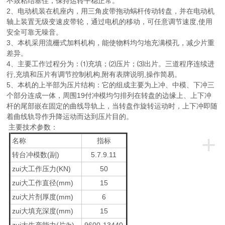
不致粘结塞住，保持运转平稳正常。
2、电动机装在机座内，用三角皮带拖动蜗杆传动转盘，并在电动机
轴上装置无级变速皮带轮，通过电机的移动，可任意调节速度,使用
安全可靠无噪音。
3、本机采用流栅式加料机构，能使物料均匀地充满模孔，减少片重
差异。
4、主要工作过程分为：⑴充填；⑵压片；⑶出片。三道程序连续进
行,充填和压片有调节控制机构,附有表牌说明,操作简易。
5、本机的上半部为压片结构：它的组成主要为上冲、中模、下冲三
个部分连成一体，周围19付冲模均匀排列在转盘的边缘上、上下冲
杆的尾部嵌在固定的曲线导轨上，当转盘作旋转运动时，上下冲即随
着曲线轨导作升降运动而达到压片目的。
主要技术参数：
+
名称
指标
转台冲模数(副)
5.7.9.11
zui大工作压力(KN)
50
zui大工作直径(mm)
15
zui大片剂厚度(mm)
6
zui大填充深度(mm)
15