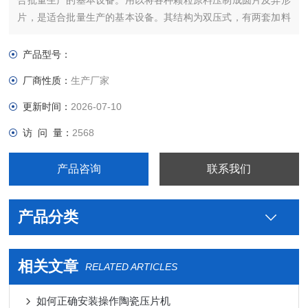
合批量生产的基本设备。用以将各种颗粒原料压制成圆片及异形
片，是适合批量生产的基本设备。其结构为双压式，有两套加料
装置和两套轮。压片时转盘的速度、物料的充填深度、压片厚度
可调节。机上的机械缓冲装置可避免因过载而引起的机件损坏。
产品型号：
机内配有吸粉箱。通过吸嘴可吸取机器动转时所产生的粉尘，避
厂商性质：
生产厂家
免粘结堵塞，并可回收原料重新使用。
更新时间：
2026-07-10
访 问 量：
2568
产品咨询
联系我们
产品分类
相关文章
RELATED ARTICLES
如何正确安装操作陶瓷压片机