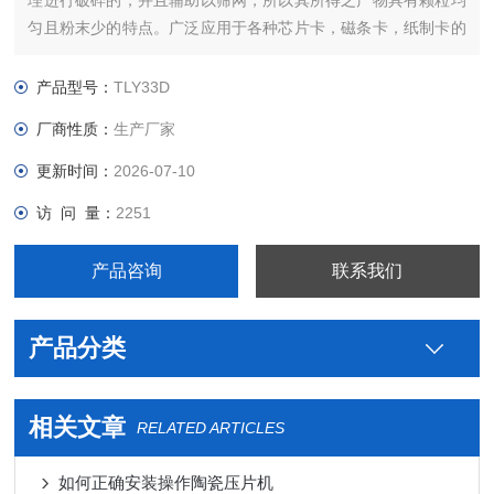
理进行破碎的，并且辅助以筛网，所以其所得之产物具有颗粒均
匀且粉末少的特点。广泛应用于各种芯片卡，磁条卡，纸制卡的
保密破碎及毁形。相对于传统的撞击式破碎机而言，不仅可以作
为破碎卡片的有力工具，还可以满足如中药提取前处理、药茶的
产品型号：
TLY33D
制作、中药浴包药料制作等等对破碎粒度均匀性有较高要求的工
厂商性质：
生产厂家
作。
更新时间：
2026-07-10
访 问 量：
2251
产品咨询
联系我们
产品分类
相关文章
RELATED ARTICLES
如何正确安装操作陶瓷压片机