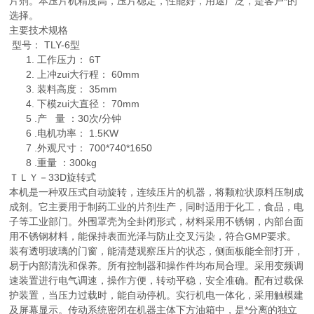
片剂。本压片机精度高，压片稳定，性能好，用途广泛，是客户*的
选择。
主要技术规格
型号： TLY-6型
1. 工作压力： 6T
2. 上冲zui大行程： 60mm
3. 装料高度： 35mm
4. 下模zui大直径： 70mm
5 .产 量 ：30次/分钟
6 .电机功率： 1.5KW
7 .外观尺寸： 700*740*1650
8 .重量 ：300kg
ＴＬＹ－33D旋转式
本机是一种双压式自动旋转，连续压片的机器，将颗粒状原料压制成
成剂。它主要用于制药工业的片剂生产，同时适用于化工，食品，电
子等工业部门。外围罩壳为全卦闭形式，材料采用不锈钢，内部台面
用不锈钢材料，能保持表面光泽与防止交叉污染，符合GMP要求。
装有透明玻璃的门窗，能清楚观察压片的状态，侧面板能全部打开，
易于内部清洗和保养。所有控制器和操作件均布局合理。采用变频调
速装置进行电气调速，操作方便，转动平稳，安全准确。配有过载保
护装置，当压力过载时，能自动停机。实行机电一体化，采用触模建
及屏幕显示。传动系统密闭在机器主体下方油箱中，是*分离的独立