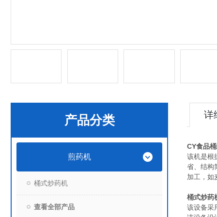
详
产品分类
CY
食品桶
煎药机
该机是根
省、结构
加工，如
桶式炒药机
桶式炒药
查看全部产品
该设备采