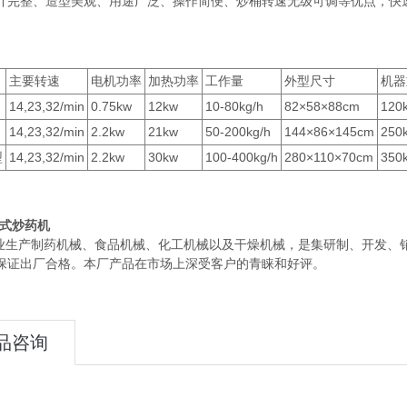
计完整、造型美观、用途广泛、操作简便、炒桶转速无级可调等优点，快
主要转速
电机功率
加热功率
工作量
外型尺寸
机器
14,23,32/min
0.75kw
12kw
10-80kg/h
82×58×88cm
120
14,23,32/min
2.2kw
21kw
50-200kg/h
144×86×145cm
250
型
14,23,32/min
2.2kw
30kw
100-400kg/h
280×110×70cm
350
式炒药机
生产制药机械、食品机械、化工机械以及干燥机械，是集研制、开发、销
保证出厂合格。本厂产品在市场上深受客户的青睐和好评。
品咨询