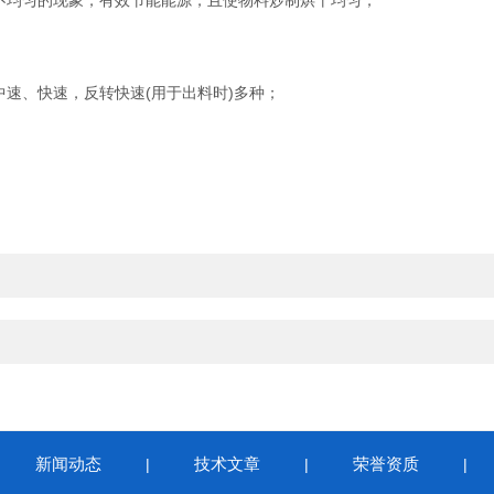
不均匀的现象，有效节能能源，且使物料炒制烘干均匀；
速、快速，反转快速(用于出料时)多种；
新闻动态
技术文章
荣誉资质
|
|
|
|