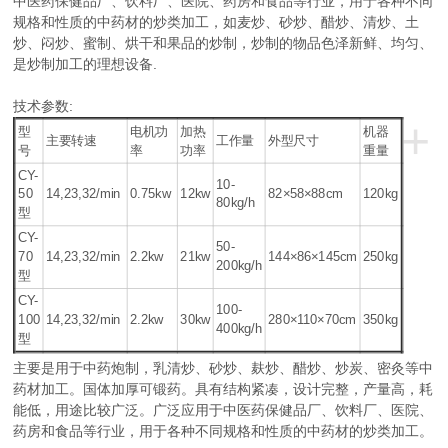
中医药保健品厂、饮料厂、医院、药房和食品等行业，用于各种不同
规格和性质的中药材的炒类加工，如麦炒、砂炒、醋炒、清炒、土
炒、闷炒、蜜制、烘干和果品的炒制，炒制的物品色泽新鲜、均匀、
是炒制加工的理想设备.
技术参数:
+
型
电机功
加热
机器
主要转速
工作量
外型尺寸
号
率
功率
重量
CY-
10-
50
14,23,32/min
0.75kw
12kw
82×58×88cm
120kg
80kg/h
型
CY-
50-
70
14,23,32/min
2.2kw
21kw
144×86×145cm
250kg
200kg/h
型
CY-
100-
100
14,23,32/min
2.2kw
30kw
280×110×70cm
350kg
400kg/h
型
主要是用于中药炮制，乳清炒、砂炒、麸炒、醋炒、炒炭、密灸等中
药材加工。国体加厚可锻药。具有结构紧凑，设计完整，产量高，耗
能低，用途比较广泛。广泛应用于中医药保健品厂、饮料厂、医院、
药房和食品等行业，用于各种不同规格和性质的中药材的炒类加工。