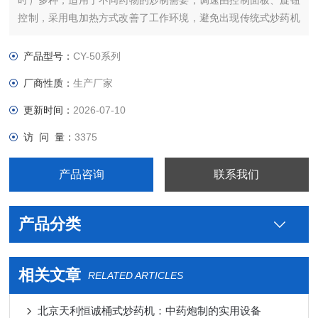
时）多种，适用于不同药物的炒制需要，调速由控制面板、旋钮
控制，采用电加热方式改善了工作环境，避免出现传统式炒药机
受热不均匀的现象;炉膛采用高温材料制成，散热少，经久耐用，
快速出料等特点。
产品型号：
CY-50系列
厂商性质：
生产厂家
更新时间：
2026-07-10
访 问 量：
3375
产品咨询
联系我们
产品分类
相关文章
RELATED ARTICLES
北京天利恒诚桶式炒药机：中药炮制的实用设备