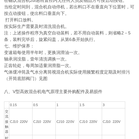
在确认混合机zui迥转直径内无任何人员及物品方可按启动按钮。
当给定时间到，混合机自动停机，若出料口不在垂直向下位置时，可
按点动接钮，使出料口垂直向下。
打开料口放料。
按实际生产需要及时清洗混合机。
注：上述操作程序为真空自动装料，若不用自动装料，则省略2－5
条，装料完毕后，旋紧闷盖，从第6条开始执行。
七、维护保养：
变速箱每使用半年时，更换润滑油一次。
轴承润没脂，壹年清洗调换一次。
正齿轮处，每周加适量润滑脂一次。
气体缓冲筒及气水分离筒视混合机实际使用频繁程度定期及时排污
（开筒底部阀门）见图
八、V型高效混合机电气原理主要外购配件及易损件
0.15
0.5
1
1.5
3
交
流
接
CJ10 220V
CJ10 220V
CJ10 220V
CJ10 220V
CJ10 220V
触
器
时