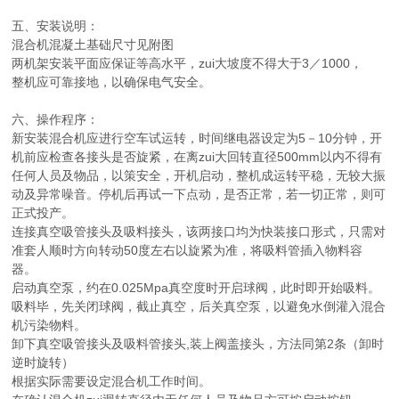
五、安装说明：
混合机混凝土基础尺寸见附图
两机架安装平面应保证等高水平，zui大坡度不得大于3／1000，
整机应可靠接地，以确保电气安全。
六、操作程序：
新安装混合机应进行空车试运转，时间继电器设定为5－10分钟，开
机前应检查各接头是否旋紧，在离zui大回转直径500mm以内不得有
任何人员及物品，以策安全，开机启动，整机成运转平稳，无较大振
动及异常噪音。停机后再试一下点动，是否正常，若一切正常，则可
正式投产。
连接真空吸管接头及吸料接头，该两接口均为快装接口形式，只需对
准套人顺时方向转动50度左右以旋紧为准，将吸料管插入物料容
器。
启动真空泵，约在0.025Mpa真空度时开启球阀，此时即开始吸料。
吸料毕，先关闭球阀，截止真空，后关真空泵，以避免水倒灌入混合
机污染物料。
卸下真空吸管接头及吸料管接头,装上阀盖接头，方法同第2条（卸时
逆时旋转）
根据实际需要设定混合机工作时间。