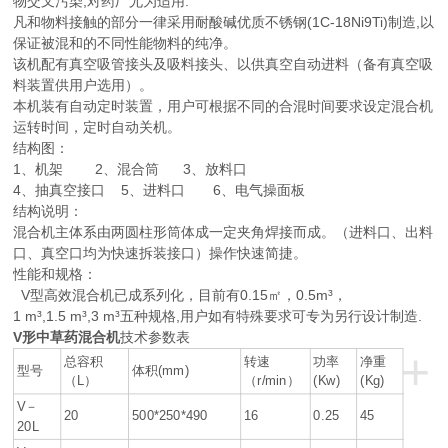
物交叉污染,对药厂尤为适用.
凡和物料接触的部分一律采用耐酸碱优质不锈钢(1C-18Ni9Ti)制造,以
保证被混和的不同性能物料的纯净。
该机配有真空吸管接头及吸料接头、以供真空自动进料（备有真空吸
料装置供用户选用）。
本机装有自动定时装置，用户可根据不同的合混时间要求设定混合机
运转时间，定时自动关机。
结构图：
1、机架 2、混合筒 3、放料口
4、抽真空接口 5、进料口 6、电气操面板
结构说明：
混合机主体系由两圆柱形筒体成一定夹角焊接而成。（进料口、出料
口、真空口均为快速拆装接口）操作快速简捷。
性能和规格：
V型高效混合机已成系列化，目前有0.15㎡，0.5m³，
1 m³,1.5 m³,3 m³五种规格,用户如有特殊要求可专为另行设计制造.
V形中草药混合机
技术参数表
+
总容积
转速
功率
净重
型号
体积(mm)
（L）
（r/min）
(Kw)
(Kg)
V－
20
500*250*490
16
0.25
45
20L