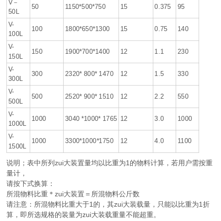
V－
50
1150*500*750
15
0.375
95
50L
V-
100
1800*650*1300
15
0.75
140
100L
V-
150
1900*700*1400
12
1.1
230
150L
V-
300
2320* 800* 1470
12
1.5
330
300L
V-
500
2520* 900* 1510
12
2.2
550
500L
V-
1000
3040 *1000* 1765
12
3.0
1000
1000L
V-
1000
3300*1000*1750
12
4.0
1100
1500L
说明；表中所列zui大装置量均以比重为1的物料计算，若用户需按重
量计，
请按下式换算：
所混物料比重＊zui大装置＝所混物料公斤数
请注意：所混物料比重大于1的，其zui大装载量，只能以比重为1折
算，即所选规格的装量为zui大装载重量不能超重。