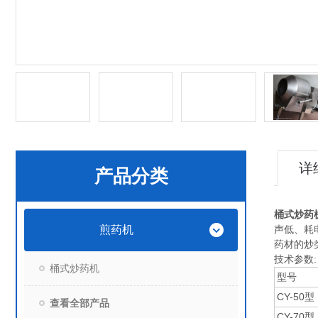
详
产品分类
桶式炒药
煎药机
声低、耗
药材的炒
技术参数:
桶式炒药机
型号
CY-50型
查看全部产品
CY-70型