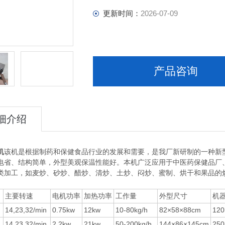
更新时间：
2026-07-09
产品咨询
细介绍
机
该机是根据制药和保健食品行业的发展和需要，是我厂新研制的一种新
电省、结构简单，外型美观保温性能好。本机广泛应用于中医药保健品厂
类加工，如麦炒、砂炒、醋炒、清炒、土炒、闷炒、蜜制、烘干和果品的
主要转速
电机功率
加热功率
工作量
外型尺寸
机
14,23,32/min
0.75kw
12kw
10-80kg/h
82×58×88cm
120
14,23,32/min
2.2kw
21kw
50-200kg/h
144×86×145cm
250