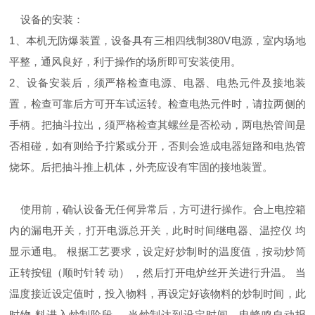
设备的安装：
1、本机无防爆装置，设备具有三相四线制380V电源，室内场地
平整，通风良好，利于操作的场所即可安装使用。
2、设备安装后，须严格检查电源、电器、电热元件及接地装
置，检查可靠后方可开车试运转。检查电热元件时，请拉两侧的
手柄。把抽斗拉出，须严格检查其螺丝是否松动，两电热管间是
否相碰，如有则给予拧紧或分开，否则会造成电器短路和电热管
烧坏。后把抽斗推上机体，外壳应设有牢固的接地装置。
使用前，确认设备无任何异常后，方可进行操作。合上电控箱
内的漏电开关，打开电源总开关，此时时间继电器、温控仪 均
显示通电。 根据工艺要求，设定好炒制时的温度值，按动炒筒
正转按钮（顺时针转 动） ，然后打开电炉丝开关进行升温。 当
温度接近设定值时，投入物料，再设定好该物料的炒制时间，此
时物 料进入炒制阶段。 当炒制达到设定时间，电蜂鸣自动报