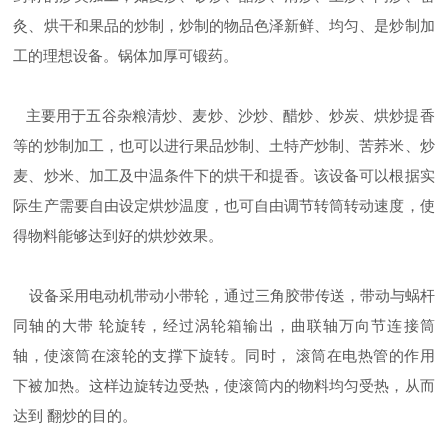
灸、烘干和果品的炒制，炒制的物品色泽新鲜、均匀、是炒制加
工的理想设备。锅体加厚可锻药。
主要用于五谷杂粮清炒、麦炒、沙炒、醋炒、炒炭、烘炒提香
等的炒制加工，也可以进行果品炒制、土特产炒制、苦荞米、炒
麦、炒米、加工及中温条件下的烘干和提香。该设备可以根据实
际生产需要自由设定烘炒温度，也可自由调节转筒转动速度，使
得物料能够达到好的烘炒效果。
设备采用电动机带动小带轮，通过三角胶带传送，带动与蜗杆
同轴的大带 轮旋转，经过涡轮箱输出，曲联轴万向节连接筒
轴，使滚筒在滚轮的支撑下旋转。同时， 滚筒在电热管的作用
下被加热。这样边旋转边受热，使滚筒内的物料均匀受热，从而
达到 翻炒的目的。