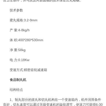
合卫生条件，并与其反向磨圆轴的技术保证出丸顺畅。
技术参数
蜜丸规格:3.2-9mm
产 量:4-8kg/h
体 积:400*280*530mm
净 重:58kg
电 力:0.18Kw
变速方式:精密齿轮减速箱
食品制丸机
结构特点
1、制丸部分的搓丸和切丸机构在一个变速箱内，机件润滑条件
良好，切丸速度可以通过无级变速机的旋纽调节，使滚刀可获得6-30