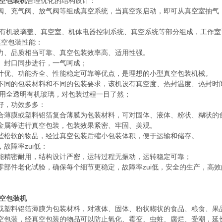
真空包装机
合理优化的结构设计：
阀、充气阀、放气阀等组成真空系统，当真空泵启动，即可从真空室抽气
。
由有机玻璃盖、真空室、机体电器控制系统、真空系统等部分组成，工作室
真空包装性能：
力、品质相当可靠、真空包装效率高、适用性强。
、封口同步进行，一气呵成；
计优、功能齐全、性能稳定可靠等优点，是理想的小型真空包装机械。
不同的包装材料和不同的包装要求，该机设有真空度、热封温度、热封时
采用全透明有机玻璃，对包装过程一目了然；
好，功效多多：
合薄膜或塑料铝箔复合薄膜为包装材料，可对固体、液体、粉状、糊状的
金属等进行真空包装，包装效果紧密、牢固、美观。
些松软的物品，经过真空包装后缩小包装体积，便于运输和储存。
故障率zui低：
能精密耐用，结构设计严密，运转过程无振动，运转稳定可靠；
零部件老化试验，确保每个细节更稳定，故障率zui低，安全的生产，高
真空包装机
或塑料铝箔薄膜为包装材料，对液体、固体、粉状糊状的食品、粮食、果
空包装，经真空包装的物品可以防止氧化、霉变、虫蛀、腐烂、受潮，延