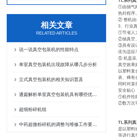
TL系列
①由抽气
热封程序
② 整机
相关文章
3、行业
①节省人
RELATED ARTICLES
②抽真空
③具有设
说一说真空包装机的性能特点
④为适应
⑤ 机盖
单室真空包装机出现故障从哪几步分析
真空效果
以塑料复
表、稀有
立式真空包装机的相关知识普及
同时对某
安全贴心，
通篇解析单室真空包装机具有哪些优点？
①机件性
②数万次
超细粉碎机组
TL系列
中药超微粉碎机的调整与维修工作要怎么做？
是以塑料
等进行真