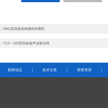
：
HMZ型高效瓷钵微粉研磨机
：
TLD－200型高效超声波振动筛
新闻动态
技术文章
荣誉资质
|
|
|
|