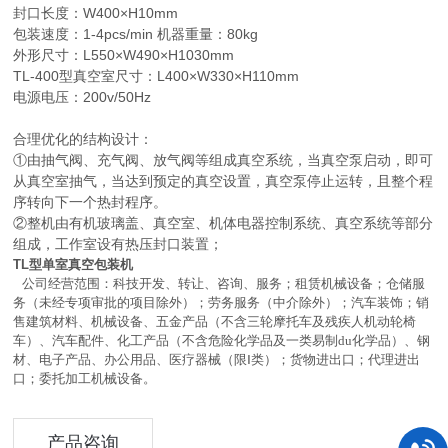
封口长度：W400×H10mm
包装速度：1-4pcs/min 机器重量：80kg
外形尺寸：L550×W490×H1030mm
TL-400型真空室尺寸：L400×W330×H110mm
电源电压：200v/50Hz
合理优化的结构设计：
①由抽气阀、充气阀、放气阀等组成真空系统，当真空泵启动，即可
从真空室抽气，当达到预定的真空设置，真空泵停止运转，且整个程
序转向下一个热封程序。
②整机由有机玻璃盖、真空室、机体电器控制系统、真空系统等部分
组成，工作室设有热压封口装置；
TL型单室真空包装机
公司经营范围：科技开发、转让、咨询、服务；租赁机械设备；仓储服
务（未经专项审批的项目除外）；劳务服务（中介除外）；汽车装饰；销
售建筑材料、机械设备、五金产品（不含三轮摩托车及残疾人机动轮椅
车）、汽车配件、化工产品（不含危险化学品及一类易制du化学品）、钢
材、电子产品、办公用品、医疗器械（限Ⅰ类）；货物进出口；代理进出
口；委托加工机械设备。
产品咨询