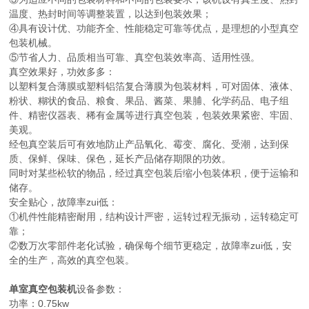
温度、热封时间等调整装置，以达到包装效果；
④具有设计优、功能齐全、性能稳定可靠等优点，是理想的小型真空
包装机械。
⑤节省人力、品质相当可靠、真空包装效率高、适用性强。
真空效果好，功效多多：
以塑料复合薄膜或塑料铝箔复合薄膜为包装材料，可对固体、液体、
粉状、糊状的食品、粮食、果品、酱菜、果脯、化学药品、电子组
件、精密仪器表、稀有金属等进行真空包装，包装效果紧密、牢固、
美观。
经包真空装后可有效地防止产品氧化、霉变、腐化、受潮，达到保
质、保鲜、保味、保色，延长产品储存期限的功效。
同时对某些松软的物品，经过真空包装后缩小包装体积，便于运输和
储存。
安全贴心，故障率zui低：
①机件性能精密耐用，结构设计严密，运转过程无振动，运转稳定可
靠；
②数万次零部件老化试验，确保每个细节更稳定，故障率zui低，安
全的生产，高效的真空包装。
单室真空包装机
设备参数：
功率：0.75kw