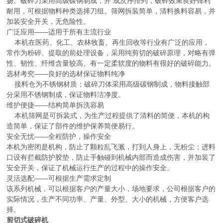
扬。破碎刀采用高级碳钢制成，并 成次序排列，破碎效果良好锋利
耐用，可根据物料种类选择刀组。筛网拆装简单，清料换料容易，并
加装安全开关，无危险性。
广泛应用——适用于所有主流行业
本机在医药、化工、农林牧畜、再生回收等行业有广泛的应用，
常作为粉碎、提取的前处理设备，采用纯剪切的破碎原理，对略有弹
性、韧性、纤维含量较高、有一定柔软度的物料有很好的破碎能力。
选材考究——良好的选材保证物料纯净
接料仓为不锈钢材质；破碎刀体采用高级碳钢制成，物料接触部
分采用不锈钢制成，保证物料洁净度。
维护便捷——结构简单拆洗容易
本机筛网是可拆装式，为生产过程提供了清料的简便，本机的构
造简单，保证了部件的维护保养简便易行。
安全无忧——全程防护，操作安全
本机为密闭是机构，防止了颗粒乱飞溅，打到人身上，无粉尘；进料
口设有拦截防护胶垫，防止手触碰到机械内部而造成伤害，并加装了
安全开关，保证了机械运行生产的过程中的操作安全。
灵活选配——可根据生产需求定制
该系列机械，可以根据客户的产量大小，场地要求，公司根据客户的
实际情况，生产不同功率、产量、外型、大小的机械，方便客户选
择。
剪切式破碎机