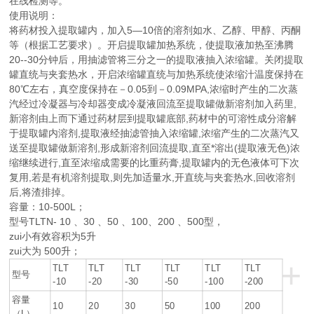
在线检测等。
使用说明：
将药材投入提取罐内，加入5—10倍的溶剂如水、乙醇、甲醇、丙酮
等（根据工艺要求）。开启提取罐加热系统，使提取液加热至沸腾
20--30分钟后，用抽滤管将三分之一的提取液抽入浓缩罐。关闭提取
罐直统与夹套热水，开启浓缩罐直统与加热系统使浓缩汁温度保持在
80℃左右，真空度保持在－0.05到－0.09MPA,浓缩时产生的二次蒸
汽经过冷凝器与冷却器变成冷凝液回流至提取罐做新溶剂加入药里,
新溶剂由上而下通过药材层到提取罐底部,药材中的可溶性成分溶解
于提取罐内溶剂,提取液经抽滤管抽入浓缩罐,浓缩产生的二次蒸汽又
送至提取罐做新溶剂,形成新溶剂回流提取,直至*溶出(提取液无色)浓
缩继续进行,直至浓缩成需要的比重药膏,提取罐内的无色液体可下次
复用,若是有机溶剂提取,则先加适量水,开直统与夹套热水,回收溶剂
后,将渣排掉。
容量：10-500L；
型号TLTN- 10 、30 、50 、100、200 、500型，
zui小有效容积为5升
zui大为 500升；
+
TLT
TLT
TLT
TLT
TLT
TLT
型号
-10
-20
-30
-50
-100
-200
容量
10
20
30
50
100
200
（L）