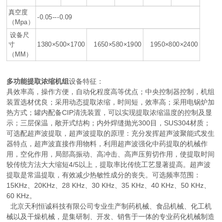
真空度
-0.05---0.09
（Mpa）
设备尺
寸
1380×500×1700
1650×580×1900
1950×800×2400
（MM）
多功能提取浓缩机组
设备特征：
具效率高，操作方便，自动化程度高等优点；中央控制器控制，机组
装置选材优良；采用动态提取浓缩，时间短，效率高；采用电锅炉加
热方式；罐内配备CIP清洗装置，可以实现提取浓缩温度的控制及显
示；三层保温，敞开式结构；内外焊缝抛光300目，SUS304材质；
可选配超声波提取，超声波提取的原理：充分发挥超声波聚能式发生
器特点，超声波直接作用物料，利用超声波强化中药提取的机械作
用，空化作用，局部高振动、高冲击、高声压剪切作用，使提取时间
较传统方法大大缩短4/5以上，提取率比传统工艺显著提高。超声波
提取是常温提取，有效减少热敏性成分的丧失。可选频率范围：
15KHz、20KHz、28 KHz、30 KHz、35 KHz、40 KHz、50 KHz、
60 KHz。
北京天利恒诚科技有限公司专业生产制药机械、食品机械、化工机
械以及干燥机械，是集研制、开发、销售于一体的专业药化机械制造