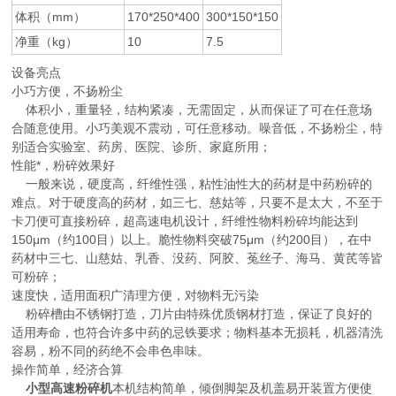
体积（mm）
170*250*400
300*150*150
净重（kg）
10
7.5
设备亮点
小巧方便，不扬粉尘
体积小，重量轻，结构紧凑，无需固定，从而保证了可在任意场
合随意使用。小巧美观不震动，可任意移动。噪音低，不扬粉尘，特
别适合实验室、药房、医院、诊所、家庭所用；
性能*，粉碎效果好
一般来说，硬度高，纤维性强，粘性油性大的药材是中药粉碎的
难点。对于硬度高的药材，如三七、慈姑等，只要不是太大，不至于
卡刀便可直接粉碎，超高速电机设计，纤维性物料粉碎均能达到
150μm（约100目）以上。脆性物料突破75μm（约200目），在中
药材中三七、山慈姑、乳香、没药、阿胶、菟丝子、海马、黄芪等皆
可粉碎；
速度快，适用面积广清理方便，对物料无污染
粉碎槽由不锈钢打造，刀片由特殊优质钢材打造，保证了良好的
适用寿命，也符合许多中药的忌铁要求；物料基本无损耗，机器清洗
容易，粉不同的药绝不会串色串味。
操作简单，经济合算
小型高速粉碎机
本机结构简单，倾倒脚架及机盖易开装置方便使