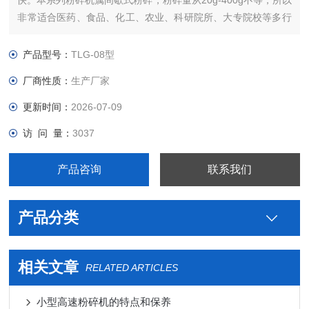
快。本系列粉碎机属间歇式粉碎，粉碎量从20g-400g不等，所以
非常适合医药、食品、化工、农业、科研院所、大专院校等多行
业实验室应用，以及药店、药房、门诊部乃至家庭等使用。物料
直接放入粉碎室中，旋紧粉碎室盖，开机1-3分钟便可完成粉
产品型号：
TLG-08型
碎。
厂商性质：
生产厂家
更新时间：
2026-07-09
访 问 量：
3037
产品咨询
联系我们
产品分类
相关文章
RELATED ARTICLES
小型高速粉碎机的特点和保养