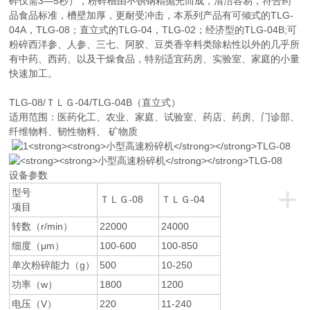
碎仅需3—5秒），粉碎槽由不锈钢精抛光而成，清洁容易，符合药
品食品标准，槽壁加厚，更耐受冲击，本系列产品有可倾式的TLG-
04A，TLG-08；直立式的TLG-04，TLG-02；经济型的TLG-04B;可
粉碎西洋参、人参、三七、阿胶、豆类香辛料类除粘性以外的几乎所
有中药、西药、以及干燥食品，特别适宜药房、实验室、家庭的小量
快速加工。
TLG-08/ＴＬＧ-04/TLG-04B（直立式）
适用范围：医药化工、农业、家庭、试验室、药店、药房、门诊部、
纤维物料、韧性物料、 矿物质
设备参数
+
型号
ＴＬＧ-08
ＴＬＧ-04
项目
转数（r/min）
22000
24000
细度（μm）
100-600
100-850
单次粉碎能力（g）
500
10-250
功率（w）
1800
1200
电压（V）
220
11-240