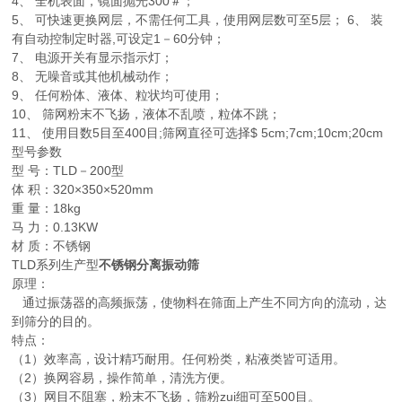
4、 全机表面，镜面抛光300＃；
5、 可快速更换网层，不需任何工具，使用网层数可至5层； 6、 装
有自动控制定时器,可设定1－60分钟；
7、 电源开关有显示指示灯；
8、 无噪音或其他机械动作；
9、 任何粉体、液体、粒状均可使用；
10、 筛网粉末不飞扬，液体不乱喷，粒体不跳；
11、 使用目数5目至400目;筛网直径可选择$ 5cm;7cm;10cm;20cm
型号参数
型 号：TLD－200型
体 积：320×350×520mm
重 量：18kg
马 力：0.13KW
材 质：不锈钢
TLD系列生产型
不锈钢分离
振动筛
原理：
通过振荡器的高频振荡，使物料在筛面上产生不同方向的流动，达
到筛分的目的。
特点：
（1）效率高，设计精巧耐用。任何粉类，粘液类皆可适用。
（2）换网容易，操作简单，清洗方便。
（3）网目不阻塞，粉末不飞扬，筛粉zui细可至500目。