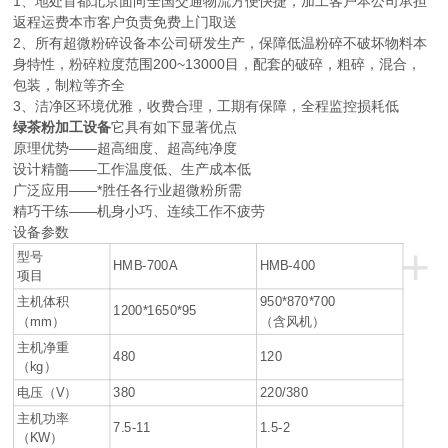
1、地处首都北京面向全国交通物流方便快捷，加工客户本公司承担
返程运费本市客户负责免费上门取送
2、所有超微粉碎设备本公司研发生产，保障低温粉碎不破坏物料本
身特性，粉碎粒度范围200~13000目，配套的破碎，粗碎，混合，
包装，制粒等齐全
3、洁净区环境优雅，收费合理，工期有保障，全程监控损耗低
绿茶粉加工设备
它具有如下显著优点
原理优势——超高细度、超高纯净度
设计精髓——工作温度低、生产成本低
广泛应用——*胜任各行业超微粉所需
精巧干练——机身小巧、连续工作不疲劳
设备参数
+
型号
HMB-700A
HMB-400
项目
主机体积
950*870*700
1200*1650*95
（mm）
（含风机）
主机净重
480
120
（kg）
电压（V）
380
220/380
主机功率
7.5-11
1.5-2
（KW）