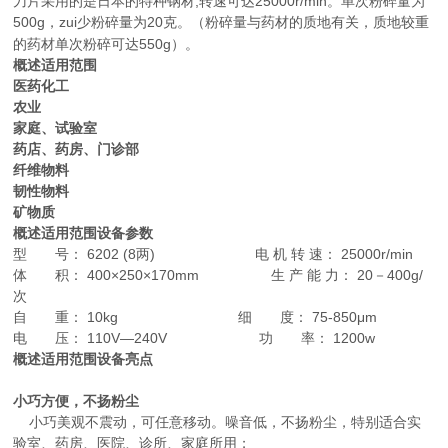
刀片采用的是日本的特种钢材,转速可达25000r/min。单次粉碎量为
500g，zui少粉碎量为20克。（粉碎量与药材的质地有关，质地较重
的药材单次粉碎可达550g）。
概述适用范围
医药化工
农业
家庭、试验室
药店、药房、门诊部
纤维物料
韧性物料
矿物质
概述适用范围设备参数
型 号： 6202 (8两) 电 机 转 速： 25000r/min
体 积： 400×250×170mm 生 产 能 力： 20－400g/
次
自 重： 10kg 细 度： 75-850μm
电 压： 110V—240V 功 率： 1200w
概述适用范围设备亮点
小巧方便，不扬粉尘
小巧美观不震动，可任意移动。噪音低，不扬粉尘，特别适合实
验室、药房、医院、诊所、家庭所用；