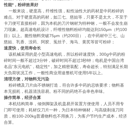
性能*，粉碎效果好
一般来说，硬度高，纤维性强，粘性油性大的药材是中药粉碎的
难点。对于硬度高的药材，如三七、慈姑等，只要不是太大，不至于
卡刀便可直接粉碎，因为本机的刀片钢材为特种钢，一般不会发生崩
刀现象。超高速电机设计，纤维性物料粉碎均能达到150μm（约100
目）以上。脆性物料突破75μm（约200目），在中药材中三七、山
慈姑、乳香、没药、阿胶、菟丝子、海马、黄芪等皆可粉碎；
速度快，使用寿命长
该机械采用的是小型高速电机，所以粉碎速度快，300g中药的粉
碎时间一般不超过3分钟，破碎时间不超过3秒钟；电机是中国台湾
名品“东元电机”，稳定性*，加之精密装配，寿命超长，特别满足长期
大负荷状况工作，一般性商业用途整机可使用5年以上。
清理方便，对物料无污染
粉碎槽及刀片由不锈钢打造，符合许多中药的忌铁要求；物料基
本无损耗，机器清洗容易。粉不同的药绝不会串色串味。
操作简单，经济合算
本机结构简单，倾倒脚架及机盖易开装置方便使用，人员不用专
门即可使用；耗材仅刀片一种，为日本特种钢材，与高级剃须刀同
质，粉100-200kg普通物料也不用换刀，为客户节约生产成本，经济
合算。