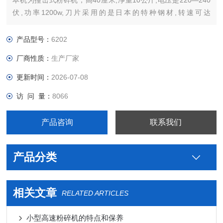
本机为撞击式粉碎机，高40厘米,净重10公斤,电压是220—240
伏,功率1200w,刀片采用的是日本的特种钢材,转速可达
25000r/min。单次粉碎量为500g，Z少粉碎量为20克。（粉碎量
与药材的质地有关，质地较重的药材单次粉碎可达550g）。
产品型号：
6202
厂商性质：
生产厂家
更新时间：
2026-07-08
访 问 量：
8066
产品咨询
联系我们
产品分类
相关文章
RELATED ARTICLES
小型高速粉碎机的特点和保养