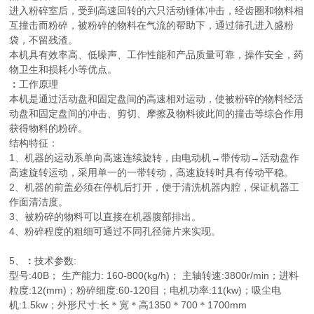
进入粉碎室后，受到高速回转的六只活动锤体冲击，经齿圈和物料相
互撞击而粉碎，被粉碎的物料在气流的帮助下，通过筛孔进入盛粉
袋，不留残渣。
本机具有效率高、低噪声、工作性能和产品质量可靠，操作安全，药
物卫生和损耗小等优点。
：
工作原理
本机是通过活动盘和固定盘间的高速相对运动，使被粉碎的物料经活
动盘和固定盘间的冲击、剪切、摩擦及物料彼此间的撞击等综合作用
获得物料的粉碎。
结构特征：
1、机器的运动系单向高速连续旋转，由电动机→带传动→活动盘作
高速旋转运动，采用单一的一带转动，高速旋转时具有传动平稳。
2、机器的前盖必须在停机后打开，便于清洗机器内腔，保证机器工
作面清洁度。
3、被粉碎的物料可以直接在机器腹部排出。
4、粉碎程度的粗细可通过不同孔径筛片来实现。
5、
：
技术参数:
型号:40B； 生产能力: 160-800(kg/h)； 主轴转速:3800r/min；进料
粒度:12(mm)；粉碎细度:60-120目；电机功率:11(kw)；吸尘电
机:1.5kw；外形尺寸:长＊宽＊高1350＊700＊1700mm