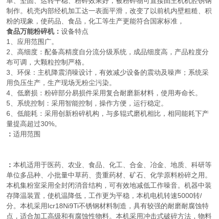
单、坚固、运转平稳、粉碎效果好，被粉碎物可直接由主机机腔锈钢
制作。机壳内部经机加工达一表面平滑，改变了以前机内壁粗糙、积
粉的现象，使药品、食品，化工等生产更能符合国家标准，
食品万能粉碎机
：
设备特点
1、应用范围广。
2、高细度：配备高精度自分流分级系统，成品细度高，产品粒度分
布可调，大颗粒控制严格。
3、环保：主机降震消噪设计，有效减少设备的震动及噪声；系统采
用负压生产，生产现场无粉尘污染。
4、低磨损：粉碎部分易损件采用复合耐磨新材料，使用寿命长。
5、系统控制：采用智能控制，操作方便，运行稳定。
6、低能耗：采用创新粉碎机构，与多辊式磨机相比，相同能耗下产
量提高超过30%。
：
适用范围
：
本机适用于医药、农业、食品、化工、合金、冶金、地质、科研等
单位多品种、小批量中草药、贵重药材、矿石、化学原料粉碎之用。
本机集粉室采用全封闭消音结构，可有效地减低工作噪音。机器中装
存降温装置，使机温降低，工作更为平稳，本机电机转速5000转/
分。本机采用Icr18Ni9Ti不锈钢材料制造，具有较强的耐磨耐腐蚀特
点，适合加工高级和有腐蚀性物料。本机采用冲击式破碎方法，物料