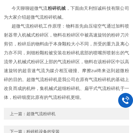
今天聊聊超微气流
粉碎机械
，下面由天利恒诚科技有限公司
为大家介绍超微气流粉碎机械。
超微气流粉碎机工作原理：物料首先由压缩空气通过加料喷
射器带入机械式粉碎区，物料在粉碎区中被高速旋转的粉碎刀片
剪切，粉碎后的物料由于本身颗粒大小不同，所受的重力及离心
力亦不同，则细粉颗粒被安装在粉碎机底部的喷嘴所喷射出的气
流带入机械式粉碎区上部的气流粉碎区，物料在该粉碎区中以高
速旋转的超音速气流为媒介相互碰撞、摩擦zui终来达到超微粉
碎的目的。超微气流粉碎机是我公司在原有气流粉碎机的基础上
改良而成的机种，集机械式超细粉碎机、扁平式气流粉碎机于一
体，粉碎细度比原有的气流粉碎机更细。
上一篇：
超微气流粉碎机
下一篇：
粉碎机设备的安装