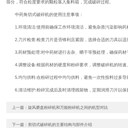
筛分，符合粒度要求的颗粒落入集料箱，完成破碎过程。
中药角切式破碎机的使用注意事项：
1.环境清洁:使用前确保工作环境清洁，避免杂质污染影响药
2.刀片检查:检查刀片是否锋利且紧固，选择合适的刀具以适
3.药材预处理:对中药材进行去杂、晒干等预处理，确保药材
4.调整设备:根据药材的硬度和粉碎要求，调整破碎机的转速
5.均匀供料:在粉碎过程中均匀供料，避免一次性投料过多导
6.清洁维护:粉碎完成后及时清理残留物，定期润滑刀片以保
上一篇：
旋风磨盘粉碎机和万能粉碎机之间的机型对比
下一篇：
剪切式破碎机的主要结构与部件介绍