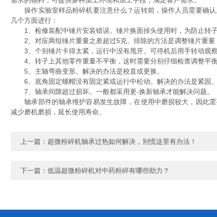
需求的物料，可提供多种加工环境和加工手段，满足客户需求。
操作实验室样品粉碎机要注意什么？运转前，操作人员需要确认原
几个方面进行：
1、检修装配中锤片安装错误。锤片换面掉头使用时，为防止转子
2、对应两组锤片重量之差超过5克。排除的方法是调整锤片重量
3、个别锤片卡得太紧，运行中没有甩开。可停机后用手转动观察
4、转子上其他零件重量不平衡，这时需要分别仔细检查调整平
5、主轴弯曲变形。解决的办法是校直或更换。
6、底角固定螺帽没有固定紧或运行中松动。解决的办法是紧固
7、轴承间隙超过损坏。一般都采用更-换新轴承才能解决问题。
轴承部件的轴承维护容易发生故障，在使用中磨损较大，因此需要
减少磨机磨损，延长使用寿命。
上一篇：
超微粉碎机轴承过热如何解决，别慌这里有办法！
下一篇：
低温超微粉碎机对中药粉碎有哪些助力？