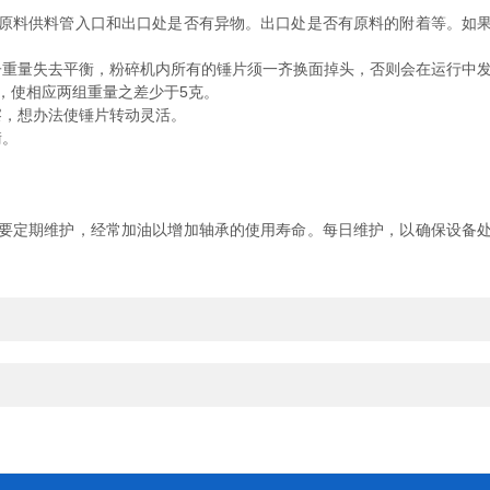
料供料管入口和出口处是否有异物。出口处是否有原料的附着等。如果
重量失去平衡，粉碎机内所有的锤片须一齐换面掉头，否则会在运行中
，使相应两组重量之差少于5克。
，想办法使锤片转动灵活。
衡。
。
定期维护，经常加油以增加轴承的使用寿命。每日维护，以确保设备处