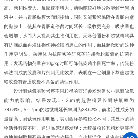
高、亲和性变大、反应速率增大，药物能较好地分散溶解于胃肠
液中，并与胃肠黏膜大面积接触，同时又能紧紧黏附在胃肠内壁
的黏膜上，使其在胃肠道停留时间延长，吸收更充分，吸收量也
会增加，从而大大提高其生物利用度。天麻普通粉和超微粉均具
有抗脑缺血再灌注损伤神经细胞凋亡的作用，而且超微粉的这种
作用更明显。采用体内抗菌实验研究芩连超微粉胶囊的抗菌作
用，发现药物剂量在10g/kg时即可降低染菌小鼠死亡率，传统粉
碎法制成的胶囊和片剂则无此效果。表明在一定剂量下芩连超微
粉胶囊有普通胶囊不具备的药理作用。
设计耐缺氧实验考察不同粒径的西洋参粉对延长小鼠耐缺氧
能力的影响。结果发现1～2μm的超微粉延长耐缺氧率为
79.64%，5～7μm的超微粉延长率则为38.62%，前者活性成分的
量提高，耐缺氧作用明显，表明西洋参粉粒径不同，其显示的药
物活性程度不同。通过临床观察发现：水蛭微粉较其粗粉更能有
效地抑制脑梗死患者血管内皮损伤、血小板活化，能有效提高脑