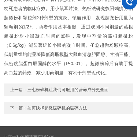
梗死患者的临床疗效。用小鼠耳片法、热板法研究蚁附蠲痹方的
超微粉和颗粒剂2种剂型的抗炎、镇痛作用，发现超微粉用量为
颗粒剂的1/2时，两者作用基本相似。通过观测不同剂量的葛根
超微粉对小鼠凝血时间的影响，发现中剂量的葛根超微粉
（0.6g/kg）能显著延长小鼠的凝血时间。圣愈超微粉颗粒高、
低剂量组均能显著降低高脂模型大鼠血清总胆固醇、甘油三酯、
低密度脂蛋白胆固醇的水平（P<0.01）。超微粉碎后有助于提
高白芨的药效，减少用药剂量，有利于剂型现代化。
上一篇：
三七粉碎机让我们可服用的营养成分更全面
下一篇：
如何抉择超微破碎机的破碎方法
北京天利恒诚科技有限公司