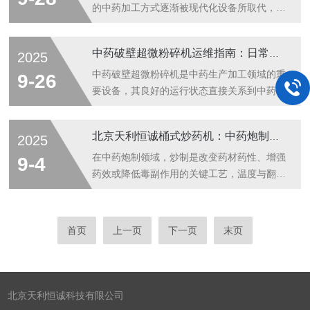
现。低温环境能够有效降低物料的温度，减少
绍一下剪切式破碎机的结构及核心优势一、结
的中药加工方式逐渐被现代化设备所取代，中
物料...
构组成：协同运转的核心部件1.破碎腔：物料
药破壁超微粉碎机便是其中的选择。它凭借独
破碎的“主战场”破碎腔为封闭式，内壁光滑坚
特的核心性能，为中药加工带来了质的飞跃，
中药破壁超微粉碎机运维指南：日常保养、故障排查与效率优化技巧
2025
硬，可减少残留与磨损，部分机型能调内部间
同时也引发了行业内对于设备选型的广泛关
隙适配粒度，且预留维护通道，方便检查部件
注。中药破壁超微粉碎机的核心性能之一是其
中药破壁超微粉碎机是中药生产加工领域的重
9-26
状态。2.刀盘与刀片：破碎机的“利...
粉碎效果。传统粉碎方式往往难以将中药细胞
要设备，其良好的运行状态直接关系到中药破
壁打破，导致有效成分的释放不充分。而超微
壁效果和生产效率。以下是一份关于该设备的
粉碎机通过先进的技术手段，能够将中药粉碎
运维指南，涵盖日常保养、故障排查以及效率
北京天利恒诚桶式炒药机：中药炮制的实用设备
2025
至微米甚至纳米级别，使细胞壁被有效破壁，
优化技巧，以确保设备高效稳定运行。一、日
从而使药材中的有效成分得以充分释放，大大
常保养清洁工作每次使用后，务必对粉碎机内
在中药炮制领域，炒制是改变药材药性、增强
9-4
提高了中药的药效和利用率。例如，在加工人
外进行全面清洁。中药粉末容易残留，若不及
药效或降低毒副作用的关键工艺，温度与翻炒
参...
时清理，不仅会影响下一批药材的粉碎质量，
频率的把控直接影响炮制质量。北京天利恒诚
还可能导致粉末堆积、滋生细菌，甚至引起设
研发的桶式炒药机，凭借贴合传统工艺的设计
备故障。对于粉碎机内部的刀片、筛网等关键
与稳定运行表现，成为中药厂、医院药房及加
首页
上一页
下一页
末页
部件，要仔细擦拭，确保无残留药粉。外部机
工机构的常用设备。核心工作原理设备以“加
身也需用干净的抹布擦拭，防止灰尘积聚。
热控温-机械翻炒-出料收集”协同实现药材炒
定...
制。主体为倾斜式不锈钢炒药桶，启动后，电
加热或燃气加热装置通过桶壁传温，同时炒药
北京天利恒诚科技有限公司
桶在电机驱动下按设定转速旋转，桶内抄板随