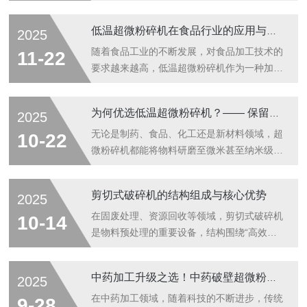
有效成分的析出、后续制剂的品质与生产效
率。一款性能可靠的粉碎设备，能为中药加工
低温超微粉碎机在食品行业的应用与优势
2025
环节省去诸多麻烦，显著提升生产效益。这款
中药超微粉碎机，凭借稳定耐用、简单易操作
随着食品工业的不断发展，对食品加工技术的
11-22
的核心优势，成为了众多中药加工企业、饮片
要求越来越高，低温超微粉碎机作为一种加工
厂及医疗机构的得力好帮手，为中药加工行业
设备，在食品行业中得到了广泛应用，并展现
注入了高效便捷的生产活力。稳定运行是中药
出显著的优势。应用领域低温超微粉碎机在食
为何优选低温超微粉碎机？—— 保留物料活性的核心价值
2025
批量加工的核心诉求，这款中药超微粉碎机在
品行业的应用非常广泛，涵盖了调味品、香
稳定性上展现出了出色的表现。中药加工往往
料、咖啡、茶叶、天然药材、食品添加剂、奶
无论是制药、食品、化工还是新材料领域，超
10-22
需要长时间连续作业，对设备的核心部件损耗
粉等多个领域。例如：调味品和香料加工：可
微粉碎机都能将物料研磨至微米甚至纳米级
较...
以将胡椒、花椒、姜、蒜等香料粉碎成细小均
别，极大地提高了物料的比表面积和生物利用
匀的颗粒，不仅增强了溶解性，还提升了口
度。然而，在众多超微粉碎机中，低温超微粉
剪切式破碎机的结构组成与核心优势
2025
感。咖啡和茶叶加工：低温超微粉碎能够将咖
碎机因其独特的低温处理方式脱颖而出，成为
啡豆和茶叶细致粉碎，提高提取率和溶解度，
保留物料活性的核心设备。本文将从它的工作
在固废处理、资源回收等领域，剪切式破碎机
10-14
同时保留更多香气和营养成分。食品添加剂生
原理、技术优势以及实际应用等方面，为您解
是物料预处理的重要设备，结构围绕“高效剪
产：...
析其核心价值。一、工作原理低温超微粉碎机
切”设计，优势集中在破碎效果、能耗与适配
的核心在于其低温处理技术。与传统超微粉碎
性上。剪切式破碎机以“高效、节能、适配”为
中药加工升级之选！中药破壁超微粉碎机核心性能与选型要点详解
2025
机相比，低温超微粉碎机在粉碎过程中引入了
核心，为多领域物料破碎提供实用方案，是预
低温环境，通常通过液氮或其他制冷剂来实
处理环节的可靠选择。下面小编简单向大家介
在中药加工领域，随着科技的不断进步，传统
9-28